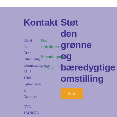
Kontakt
Støt
den
Rådet
Find
grønne
for
medarbejder
og
Grøn
Persondatapolitik
Omstilling
bæredygtige
Kompagnistræde
info@rgo.dk
22, 3
omstilling
1208
København
K
Støt
Danmark
CVR:
15428376