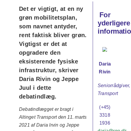
Det er vigtigt, at en ny
For
grøn mobilitetsplan,
yderligere
som navnet antyder,
informatio
rent faktisk bliver grøn.
Vigtigst er det at
opgradere den
eksisterende fysiske
Daria
infrastruktur, skriver
Rivin
Daria Rivin og Jeppe
Seniorrådgiver,
Juul i dette
Transport
debatindlæg.
(+45)
Debatindlægget er bragt i
3318
Altinget Transport den 11. marts
1936
2021 af Daria Irvin og Jeppe
daria@rgo.dk