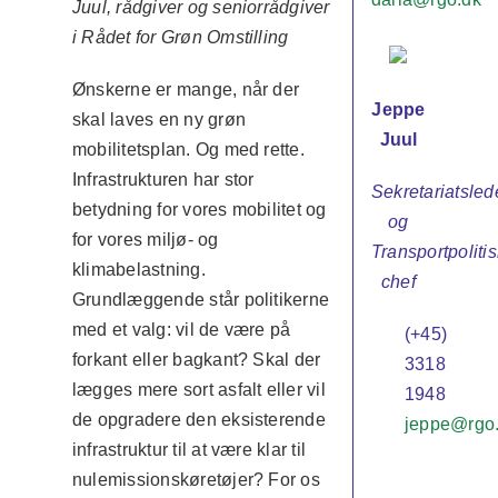
Juul, rådgiver og seniorrådgiver
i Rådet for Grøn Omstilling
Ønskerne er mange, når der
Jeppe
skal laves en ny grøn
Juul
mobilitetsplan. Og med rette.
Infrastrukturen har stor
Sekretariatsled
betydning for vores mobilitet og
og
for vores miljø- og
Transportpolitis
klimabelastning.
chef
Grundlæggende står politikerne
med et valg: vil de være på
(+45)
forkant eller bagkant? Skal der
3318
lægges mere sort asfalt eller vil
1948
de opgradere den eksisterende
jeppe@rgo
infrastruktur til at være klar til
nulemissionskøretøjer? For os