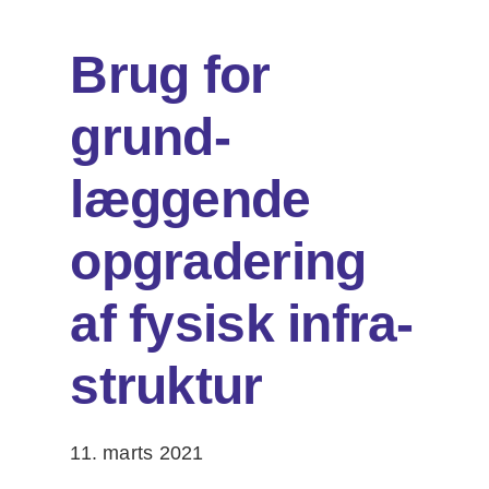
Brug for
Om os
grund­
DA
EN
Søg
læggende
efter:
opgradering
af fysisk infra­
struktur
11. marts 2021