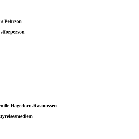
rs Pehrson
stforperson
rnille Hagedorn-Rasmussen
styrelsesmedlem