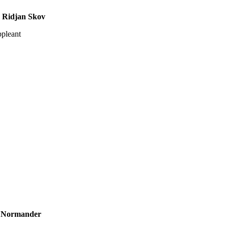
a Ridjan Skov
pleant
 Normander