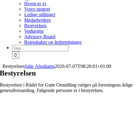
Hvem er vi
Vores strategi
Ledige stillinger
Medarbejdere
Bestyrelsen
Vedtægter
Advisory Board
Regnskaber og årsberetninger
Søg
efter:
Bestyrelsen
Julie Abrahams
2026-07-07T08:26:01+01:00
Bestyrelsen
Bestyrelsen i Rådet for Grøn Omstilling vælges på foreningens årlige
generalforsamling. Følgende personer er i bestyrelsen.