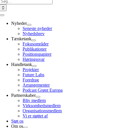
Søg
efter:
Toggle
Navigation
Nyheder
Seneste nyheder
Nyhedsbrev
Tænketank
Fokusområder
Publikationer
Positionspapirer
Høringssvar
Handletank
Projekter
Future Labs
Foredrag
Arrangementer
Podcast Grønt Europa
Partnerskaber
Bliv medlem
Virksomhedsmedlem
Organisationsmedlem
Vi er støttet af
Støt os
Om os