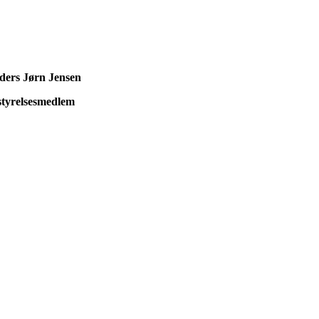
ders Jørn Jensen
styrelsesmedlem