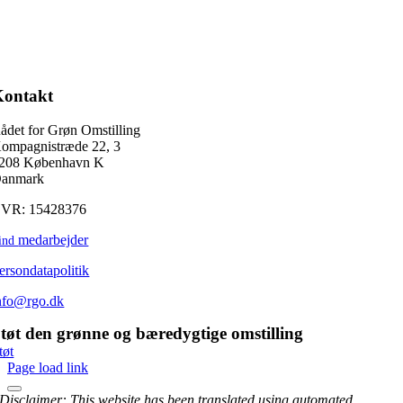
Kontakt
ådet for Grøn Omstilling
ompagnistræde 22, 3
208 København K
anmark
VR: 15428376
medarbejder
ind
ersondatapolitik
nfo@rgo.dk
tøt den grønne og bæredygtige omstilling
tøt
Page load link
Disclaimer: This website has been translated using automated