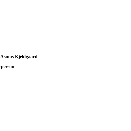
 Asmus Kjeldgaard
rperson