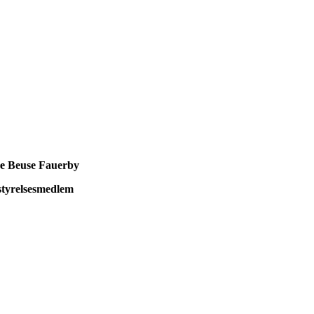
ne Beuse Fauerby
styrelsesmedlem