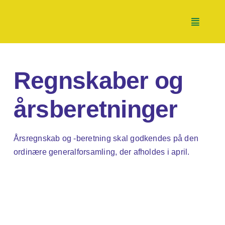
Skip
to
Toggle
content
Navigati
Nyheder
Regnskaber og
årsberetninger
Tænketank
Årsregnskab og -beretning skal godkendes på den
Handletank
ordinære generalforsamling, der afholdes i april.
Partnerskaber
Støt os