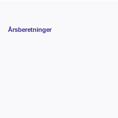
Om os
Årsberetninger
DA
EN
Søg
efter: