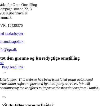
ådet for Grøn Omstilling
ompagnistræde 22, 3
208 København K
anmark
VR: 15428376
medarbejder
ind
ersondatapolitik
nfo@rgo.dk
tøt den grønne og bæredygtige omstilling
tøt
Page load link
Disclaimer: This website has been translated using automated
translation software powered by third-party services. We will
continuously make efforts to improve the translations from Danish.
Vil du følge vores arbejde?