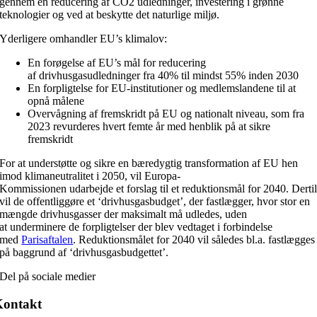
gennem en reducering af CO2 udledninger, investering i grønne
teknologier og ved at beskytte det naturlige miljø.
Yderligere omhandler EU’s klimalov:
En forøgelse af EU’s mål for reducering
af drivhusgasudledninger fra 40% til mindst 55% inden 2030
En forpligtelse for EU-institutioner og medlemslandene til at
opnå målene
Overvågning af fremskridt på EU og nationalt niveau, som fra
2023 revurderes hvert femte år med henblik på at sikre
fremskridt
For at understøtte og sikre en bæredygtig transformation af EU hen
imod klimaneutralitet i 2050, vil Europa-
Kommissionen udarbejde et forslag til et reduktionsmål for 2040. Derti
vil de offentliggøre et ‘drivhusgasbudget’, der fastlægger, hvor stor en
mængde drivhusgasser der maksimalt må udledes, uden
at underminere de forpligtelser der blev vedtaget i forbindelse
med
Parisaftalen
. Reduktionsmålet for 2040 vil således bl.a. fastlægges
på baggrund af ‘drivhusgasbudgettet’.
Del på sociale medier
Kontakt