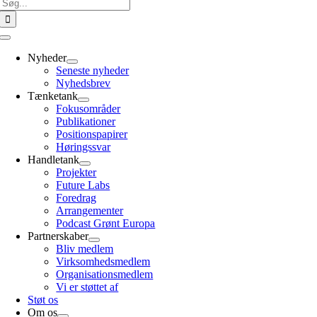
Søg
efter:
Toggle
Navigation
Nyheder
Seneste nyheder
Nyhedsbrev
Tænketank
Fokusområder
Publikationer
Positionspapirer
Høringssvar
Handletank
Projekter
Future Labs
Foredrag
Arrangementer
Podcast Grønt Europa
Partnerskaber
Bliv medlem
Virksomhedsmedlem
Organisationsmedlem
Vi er støttet af
Støt os
Om os