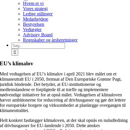
Hvem er vi
Vores strategi
Ledige stillinger
Medarbejdere
Bestyrelsen
Vedtægter
Advisory Board
Regnskaber og årsberetninger
Søg
efter:
EU’s klimalov
Med vedtagelsen af EU’s klimalov i april 2021 blev målet om et
klimaneutralt EU i 2050, fremsat af Den Europæiske Grønne Pagt,
juridisk bindende. Det betyder, at EU-institutionerne og
medlemslandene er forpligtede til at træffe og implementere
nødvendige initiativer for at opnå målet. Vedtagelsen af klimaloven
hæver ambitionerne for reducering af drivhusgasser og gør det lettere
for europæiske borgere og virksomheder at planlægge overgangen til
klimaneutralitet.
Helt konkret fastlægger klimaloven, at der skal opnås en nuludledning
af drivhusgasser for EU-landende i 2050. Dette ønskes