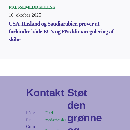
PRESSEMEDDELELSE
16. oktober 2025
USA, Rusland og Saudiarabien prøver at
forhindre både EU’s og FNs klimaregulering af
skibe
Kontakt
Støt
den
Rådet
Find
grønne
for
medarbejder
Grøn