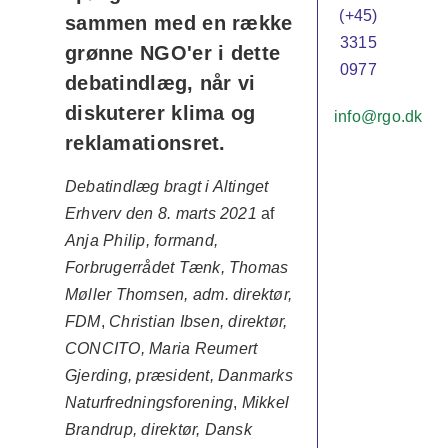
(+45)
sammen med en række
3315
grønne NGO'er i dette
0977
debatindlæg, når vi
diskuterer klima og
info@rgo.dk
reklamationsret.
Debatindlæg bragt i Altinget
Erhverv den 8. marts 2021
af
Anja Philip, formand,
Forbrugerrådet Tænk, Thomas
Møller Thomsen, adm. direktør,
FDM
,
Christian Ibsen, direktør,
CONCITO, Maria Reumert
Gjerding, præsident, Danmarks
Naturfredningsforening
,
Mikkel
Brandrup, direktør, Dansk