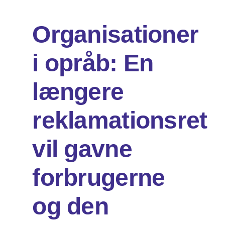
Organisationer
Om os
i opråb: En
DA
EN
Søg
længere
efter:
reklamationsret
vil gavne
forbrugerne
og den