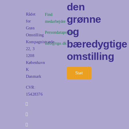
den
Rådet
Find
grønne
for
medarbejder
og
Grøn
Persondatapolitik
Omstilling
bæredygtige
Kompagnistræde
info@rgo.dk
22, 3
omstilling
1208
København
K
Støt
Danmark
CVR:
15428376