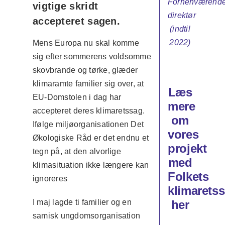
Forhenværend
vigtige skridt
direktør
accepteret sagen.
(indtil
2022)
Mens Europa nu skal komme
sig efter sommerens voldsomme
skovbrande og tørke, glæder
klimaramte familier sig over, at
Læs
EU-Domstolen i dag har
mere
accepteret deres klimaretssag.
om
Ifølge miljøorganisationen Det
vores
Økologiske Råd er det endnu et
projekt
tegn på, at den alvorlige
med
klimasituation ikke længere kan
Folkets
ignoreres
klimarets
her
I maj lagde ti familier og en
samisk ungdomsorganisation