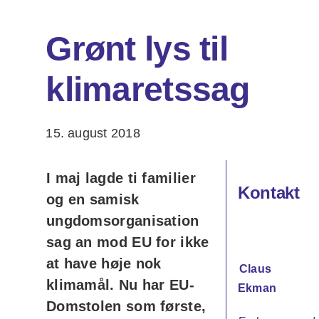
Grønt lys til
Om os
klimaretssag
DA
EN
Søg
efter:
15. august 2018
I maj lagde ti familier
Kontakt
og en samisk
ungdomsorganisation
sag an mod EU for ikke
at have høje nok
Claus
klimamål. Nu har EU-
Ekman
Domstolen som første,