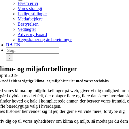
Hvem er vi
Vores strategi
Ledige stillinger
Medarbejdere
Bestyrelsen
Vedtægter
Advisory Board
Regnskaber og årsberetninger
DA
EN
Søg
efter:
lima- og miljøfortællinger
april 2019
 ned i tidens vigtige klima- og miljøhistorier med vores webdoks
d vores klima- og miljøfortællinger på web, giver vi dig mulighed for at
 går i dybden med et felt, der optager flere og flere danskere: hvordan 
 finder hoved og hale i komplicerede emner, der berører vores fremtid, og
æffe bæredygtige valg i hverdagen.
es historier henvender sig til jer, der gerne vil vide mere, fordybe dig 
riv dig op til vores nyhedsbrev om klima og miljø, så modtager du dem v