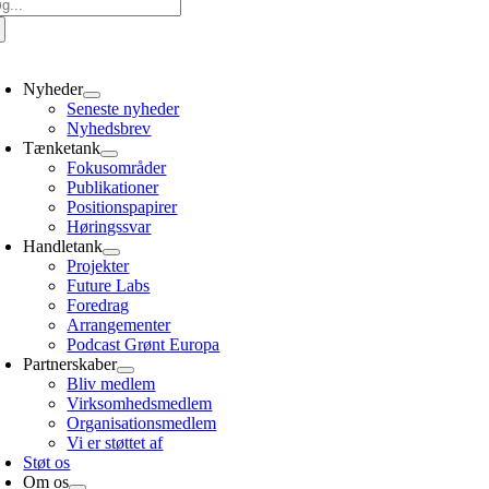
g
er:
oggle
avigation
Nyheder
Seneste nyheder
Nyhedsbrev
Tænketank
Fokusområder
Publikationer
Positionspapirer
Høringssvar
Handletank
Projekter
Future Labs
Foredrag
Arrangementer
Podcast Grønt Europa
Partnerskaber
Bliv medlem
Virksomhedsmedlem
Organisationsmedlem
Vi er støttet af
Støt os
Om os