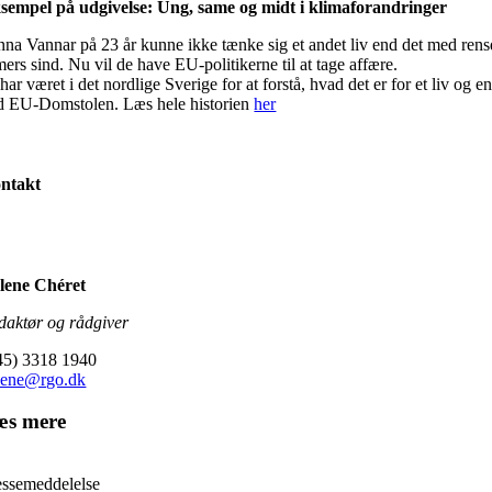
sempel på udgivelse: Ung, same og midt i klimaforandringer
nna Vannar på 23 år kunne ikke tænke sig et andet liv end det med rens
ers sind. Nu vil de have EU-politikerne til at tage affære.
har været i det nordlige Sverige for at forstå, hvad det er for et liv o
d EU-Domstolen. Læs hele historien
her
ntakt
lene Chéret
daktør og rådgiver
45) 3318 1940
lene@rgo.dk
æs mere
essemeddelelse