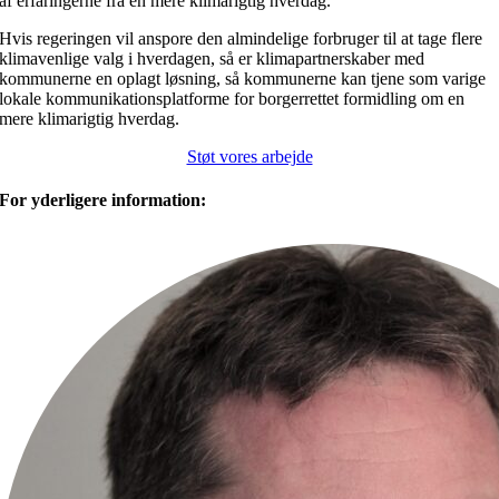
af erfaringerne fra en mere klimarigtig hverdag.
Hvis regeringen vil anspore den almindelige forbruger til at tage flere
klimavenlige valg i hverdagen, så er klimapartnerskaber med
kommunerne en oplagt løsning, så kommunerne kan tjene som varige
lokale kommunikationsplatforme for borgerrettet formidling om en
mere klimarigtig hverdag.
Støt vores arbejde
For yderligere information: