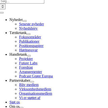
Søg
efter:
Toggle
Navigation
Nyheder
Seneste nyheder
Nyhedsbrev
Tænketank
Fokusområder
Publikationer
Positionspapirer
Høringssvar
Handletank
Projekter
Future Labs
Foredrag
Arrangementer
Podcast Grønt Europa
Partnerskaber
Bliv medlem
Virksomhedsmedlem
Organisationsmedlem
Vi er støttet af
Støt os
Om os