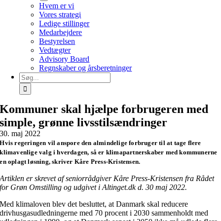
Hvem er vi
Vores strategi
Ledige stillinger
Medarbejdere
Bestyrelsen
Vedtægter
Advisory Board
Regnskaber og årsberetninger
Søg
efter:
Kommuner skal hjælpe forbrugeren med
simple, grønne livsstilsændringer
30. maj 2022
Hvis regeringen vil anspore den almindelige forbruger til at tage flere
klimavenlige valg i hverdagen, så er klimapartnerskaber med kommunerne
en oplagt løsning, skriver Kåre Press-Kristensen.
Artiklen er skrevet af seniorrådgiver Kåre Press-Kristensen fra Rådet
for Grøn Omstilling og udgivet i Altinget.dk d. 30 maj 2022.
Med klimaloven blev det besluttet, at Danmark skal reducere
drivhusgasudledningerne med 70 procent i 2030 sammenholdt med