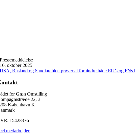
Pressemeddelelse
16. oktober 2025
USA, Rusland og Saudiarabien prøver at forhindre både EU’s og FNs k
Kontakt
ådet for Grøn Omstilling
ompagnistræde 22, 3
208 København K
anmark
VR: 15428376
medarbejder
ind