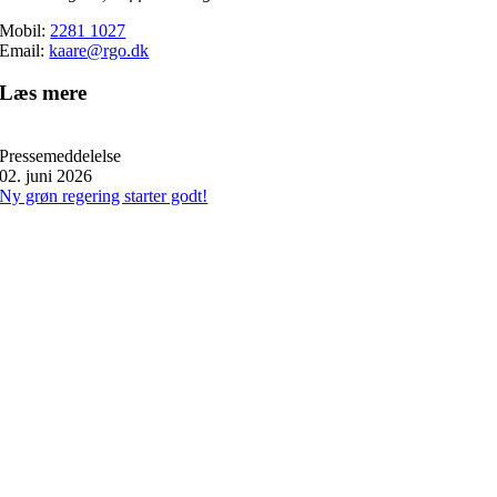
Mobil:
2281 1027
Email:
kaare@rgo.dk
Læs mere
Pressemeddelelse
02. juni 2026
Ny grøn regering starter godt!