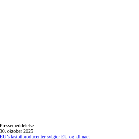
Pressemeddelelse
30. oktober 2025
EU’s lastbilproducenter svigter EU og klimaet