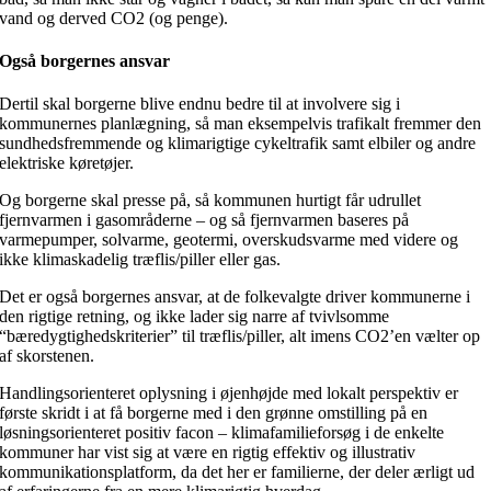
vand og derved CO2 (og penge).
Også borgernes ansvar
Dertil skal borgerne blive endnu bedre til at involvere sig i
kommunernes planlægning, så man eksempelvis trafikalt fremmer den
sundhedsfremmende og klimarigtige cykeltrafik samt elbiler og andre
elektriske køretøjer.
Og borgerne skal presse på, så kommunen hurtigt får udrullet
fjernvarmen i gasområderne – og så fjernvarmen baseres på
varmepumper, solvarme, geotermi, overskudsvarme med videre og
ikke klimaskadelig træflis/piller eller gas.
Det er også borgernes ansvar, at de folkevalgte driver kommunerne i
den rigtige retning, og ikke lader sig narre af tvivlsomme
“bæredygtighedskriterier” til træflis/piller, alt imens CO2’en vælter op
af skorstenen.
Handlingsorienteret oplysning i øjenhøjde med lokalt perspektiv er
første skridt i at få borgerne med i den grønne omstilling på en
løsningsorienteret positiv facon – klimafamilieforsøg i de enkelte
kommuner har vist sig at være en rigtig effektiv og illustrativ
kommunikationsplatform, da det her er familierne, der deler ærligt ud