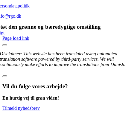
ersondatapolitik
nfo@rgo.dk
tøt den grønne og bæredygtige omstilling
tøt
Page load link
Disclaimer: This website has been translated using automated
translation software powered by third-party services. We will
continuously make efforts to improve the translations from Danish.
Vil du følge vores arbejde?
En hurtig vej til grøn viden!
Tilmeld nyhedsbrev
Go
to
Top