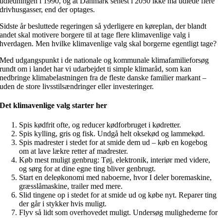
udledningen i 1990, og at Danmark senest i 2050 ikke må udlede flere
drivhusgasser, end der optages.
Sidste år besluttede regeringen så yderligere en køreplan, der blandt
andet skal motivere borgere til at tage flere klimavenlige valg i
hverdagen. Men hvilke klimavenlige valg skal borgerne egentligt tage?
Med udgangspunkt i de nationale og kommunale klimafamilieforsøg
rundt om i landet har vi udarbejdet ti simple klimaråd, som kan
nedbringe klimabelastningen fra de fleste danske familier markant –
uden de store livsstilsændringer eller investeringer.
Det klimavenlige valg starter her
Spis kødfrit ofte, og reducer kødforbruget i kødretter.
Spis kylling, gris og fisk. Undgå helt oksekød og lammekød.
Spis madrester i stedet for at smide dem ud – køb en kogebog
om at lave lækre retter af madrester.
Køb mest muligt genbrug: Tøj, elektronik, interiør med videre,
og sørg for at dine egne ting bliver genbrugt.
Start en deleøkonomi med naboerne, hvor I deler boremaskine,
græsslåmaskine, trailer med mere.
Slid tingene op i stedet for at smide ud og købe nyt. Reparer ting
der går i stykker hvis muligt.
Flyv så lidt som overhovedet muligt. Undersøg mulighederne for