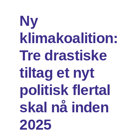
Ny
Om os
klimakoalition:
DA
EN
Søg
Tre drastiske
efter:
tiltag et nyt
politisk flertal
skal nå inden
2025