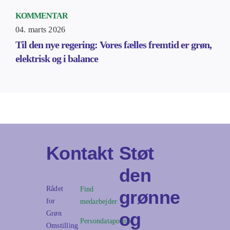
KOMMENTAR
04. marts 2026
Til den nye regering: Vores fælles fremtid er grøn,
elektrisk og i balance
Kontakt
Støt
den
Rådet
Find
grønne
for
medarbejder
og
Grøn
Persondatapolitik
Omstilling