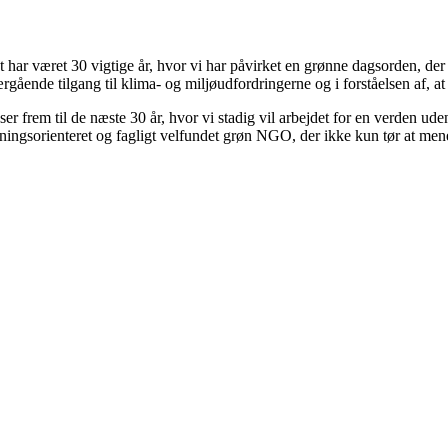
 har været 30 vigtige år, hvor vi har påvirket en grønne dagsorden, der i
ærgående tilgang til klima- og miljøudfordringerne og i forståelsen af, a
ser frem til de næste 30 år, hvor vi stadig vil arbejdet for en verden u
ningsorienteret og fagligt velfundet grøn NGO, der ikke kun tør at mene 