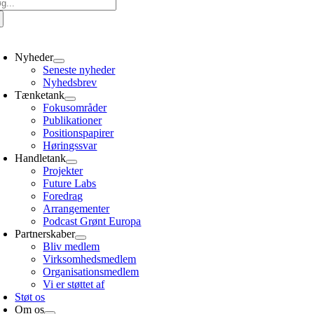
g
er:
oggle
avigation
Nyheder
Seneste nyheder
Nyhedsbrev
Tænketank
Fokusområder
Publikationer
Positionspapirer
Høringssvar
Handletank
Projekter
Future Labs
Foredrag
Arrangementer
Podcast Grønt Europa
Partnerskaber
Bliv medlem
Virksomhedsmedlem
Organisationsmedlem
Vi er støttet af
Støt os
Om os