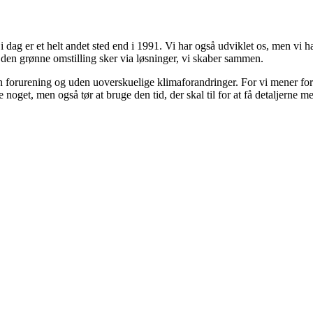
 dag er et helt andet sted end i 1991. Vi har også udviklet os, men vi har
t den grønne omstilling sker via løsninger, vi skaber sammen.
den forurening og uden uoverskuelige klimaforandringer. For vi mener fort
noget, men også tør at bruge den tid, der skal til for at få detaljerne m