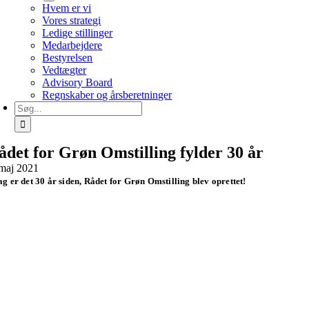
Hvem er vi
Vores strategi
Ledige stillinger
Medarbejdere
Bestyrelsen
Vedtægter
Advisory Board
Regnskaber og årsberetninger
Søg
efter:
ådet for Grøn Omstilling fylder 30 år
 maj 2021
ag er det 30 år siden, Rådet for Grøn Omstilling blev oprettet!