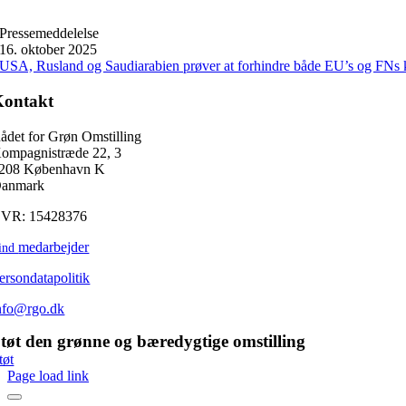
Pressemeddelelse
16. oktober 2025
USA, Rusland og Saudiarabien prøver at forhindre både EU’s og FNs k
Kontakt
ådet for Grøn Omstilling
ompagnistræde 22, 3
208 København K
anmark
VR: 15428376
medarbejder
ind
ersondatapolitik
nfo@rgo.dk
tøt den grønne og bæredygtige omstilling
tøt
Page load link