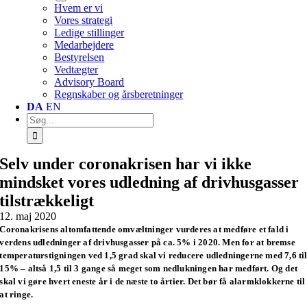
Hvem er vi
Vores strategi
Ledige stillinger
Medarbejdere
Bestyrelsen
Vedtægter
Advisory Board
Regnskaber og årsberetninger
DA
EN
Søg
efter:
Selv under coronakrisen har vi ikke
mindsket vores udledning af drivhusgasser
tilstrækkeligt
12. maj 2020
Coronakrisens altomfattende omvæltninger vurderes at medføre et fald i
verdens udledninger af drivhusgasser på ca. 5% i 2020. Men for at bremse
temperaturstigningen ved 1,5 grad skal vi reducere udledningerne med 7,6 ti
15% – altså 1,5 til 3 gange så meget som nedlukningen har medført. Og det
skal vi gøre hvert eneste år i de næste to årtier. Det bør få alarmklokkerne til
at ringe.