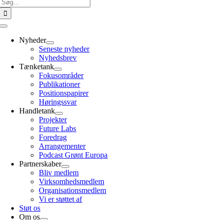
Søg
efter:
Toggle
Navigation
Nyheder
Seneste nyheder
Nyhedsbrev
Tænketank
Fokusområder
Publikationer
Positionspapirer
Høringssvar
Handletank
Projekter
Future Labs
Foredrag
Arrangementer
Podcast Grønt Europa
Partnerskaber
Bliv medlem
Virksomhedsmedlem
Organisationsmedlem
Vi er støttet af
Støt os
Om os