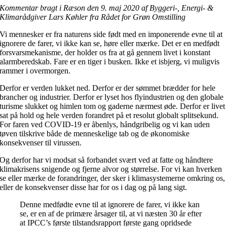
Kommentar bragt i Ræson den 9. maj 2020 af Byggeri-, Energi- &
Klimarådgiver Lars Køhler fra Rådet for Grøn Omstilling
Vi mennesker er fra naturens side født med en imponerende evne til at
ignorere de farer, vi ikke kan se, høre eller mærke. Det er en medfødt
forsvarsmekanisme, der holder os fra at gå gennem livet i konstant
alarmberedskab. Fare er en tiger i busken. Ikke et isbjerg, vi muligvis
rammer i overmorgen.
Derfor er verden lukket ned. Derfor er der sømmet brædder for hele
brancher og industrier. Derfor er lyset hos flyindustrien og den globale
turisme slukket og himlen tom og gaderne nærmest øde. Derfor er livet
sat på hold og hele verden forandret på et resolut globalt splitsekund.
For faren ved COVID-19 er åbenlys, håndgribelig og vi kan uden
tøven tilskrive både de menneskelige tab og de økonomiske
konsekvenser til virussen.
Og derfor har vi modsat så forbandet svært ved at fatte og håndtere
klimakrisens snigende og fjerne alvor og størrelse. For vi kan hverken
se eller mærke de forandringer, der sker i klimasystemerne omkring os,
eller de konsekvenser disse har for os i dag og på lang sigt.
Denne medfødte evne til at ignorere de farer, vi ikke kan
se, er en af de primære årsager til, at vi næsten 30 år efter
at IPCC’s første tilstandsrapport første gang opridsede