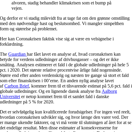
alvoren, stadig behandler klimakrisen som et bump på
vejen.
Og derfor er vi stadig milevidt fra at tage fat om den grønne omstilling
med den nødvendige hast og beslutsomhed. Vi mangler simpelthen
form og størrelse på problemet.
Her kan Coronakrisen faktisk vise sig at være en velsignelse i
forklædning.
The
Guardian
har fået lavet en analyse af, hvad coronakrisen kan
betyde for verdens udledninger af drivhusgasser – og det er ikke
småting. Analysen estimerer et fald i de globale udledninger på hele 5
pct. i 2020. Det største relative procentvise årlige fald nogensinde.
Større end efter anden verdenskrig og næsten tre gange så stort et fald
som efter finanskrisen i 00’erne. En anden nylig analyse lavet
af
Carbon Brief
, kommer frem til et tilsvarende estimat på 5,6 pct. fald 
globale udledninger. Og en lignende dansk analyse fra
Aalborg
Universitet
er netop kommet frem til et samlet fald i danske
udledninger på 5 % for 2020.
Det er selvfølgelig kun kvalificerede forudsigelser. For ingen ved reelt,
hvordan coronakrisen udvikler sig, og hvor længe den varer ved. Der
er mange ukendte faktorer, og vi må vente til slutningen af året for at se
det endelige resultat. Men disse estimater af konsekvenserne for