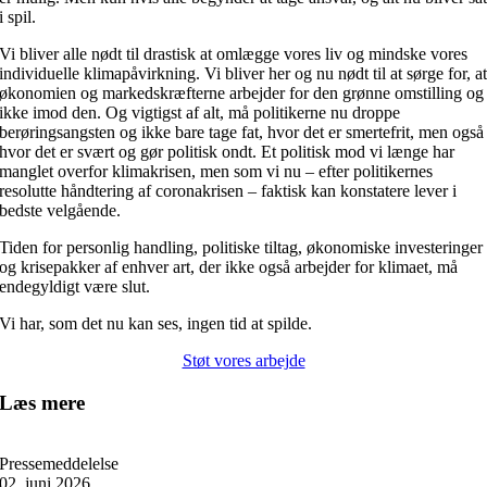
i spil.
Vi bliver alle nødt til drastisk at omlægge vores liv og mindske vores
individuelle klimapåvirkning. Vi bliver her og nu nødt til at sørge for, a
økonomien og markedskræfterne arbejder for den grønne omstilling og
ikke imod den. Og vigtigst af alt, må politikerne nu droppe
berøringsangsten og ikke bare tage fat, hvor det er smertefrit, men også
hvor det er svært og gør politisk ondt. Et politisk mod vi længe har
manglet overfor klimakrisen, men som vi nu – efter politikernes
resolutte håndtering af coronakrisen – faktisk kan konstatere lever i
bedste velgående.
Tiden for personlig handling, politiske tiltag, økonomiske investeringer
og krisepakker af enhver art, der ikke også arbejder for klimaet, må
endegyldigt være slut.
Vi har, som det nu kan ses, ingen tid at spilde.
Støt vores arbejde
Læs mere
Pressemeddelelse
02. juni 2026