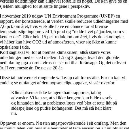
verdens udledninger kan alligevel fortælle os noget. De kan give os en
sjælden mulighed for at sætte tingene i perspektiv.
I november 2019 udgav UN Environment Programme (UNEP) en
rapport, der konstaterede, at verden skulle reducere udledningerne med
7,6 pct. om året, hvis vi skulle have en chance for at bremse
temperaturstigningerne ved 1,5 grad og ”redde livet på jorden, som vi
kender det”. Eller hele 15 pct. reduktion om året, hvis de teknologier,
vi håber kan hive CO2 ud af atmosfæren, viser sig ikke at kunne
opskaleres i tide.
Kort sagt skal vi, for at bremse klimakrisen, altså skære vores
udledninger med et sted mellem 1,5 og 3 gange, hvad den globale
nedlukning pga. coronavirussen ser ud til at forårsage. Og det er hvert
år. Hvert eneste år. De næste 20 år.
Disse tal bør være et rungende wake-up call for os alle. For nu kan vi
endelig se omfanget af den uopsættelige opgave, vi står overfor.
Klimakrisen er ikke længere bare rapporter, tal og
advarsler. Vi kan se, at vi ikke længere kan bilde os selv
og hinanden ind, at problemet løses ved blot at rette lidt på
sidespejlene og pudse kofangeren. Det må stå helt klart
nu.
Opgaven er enorm. Næsten angstprovokerende i sit omfang. Men den
er mulig. Men kun hvis alle begynder at tage ansvar, og alt nu bliver sa