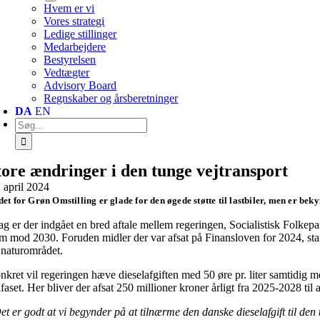
Hvem er vi
Vores strategi
Ledige stillinger
Medarbejdere
Bestyrelsen
Vedtægter
Advisory Board
Regnskaber og årsberetninger
DA
EN
Søg
efter:
tore ændringer i den tunge vejtransport
. april 2024
et for Grøn Omstilling er glade for den øgede støtte til lastbiler, men er bek
dag er der indgået en bred aftale mellem regeringen, Socialistisk Folkepa
em mod 2030. Foruden midler der var afsat på Finansloven for 2024, stam
 naturområdet.
kret vil regeringen hæve dieselafgiften med 50 øre pr. liter samtidig med
faset. Her bliver der afsat 250 millioner kroner årligt fra 2025-2028 til
et er godt at vi begynder på at tilnærme den danske dieselafgift til den 