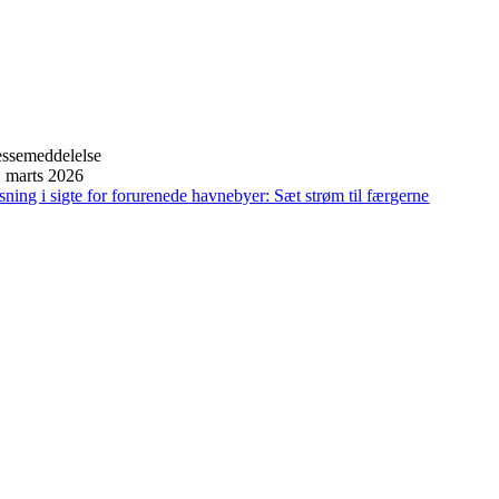
essemeddelelse
. marts 2026
sning i sigte for forurenede havnebyer: Sæt strøm til færgerne