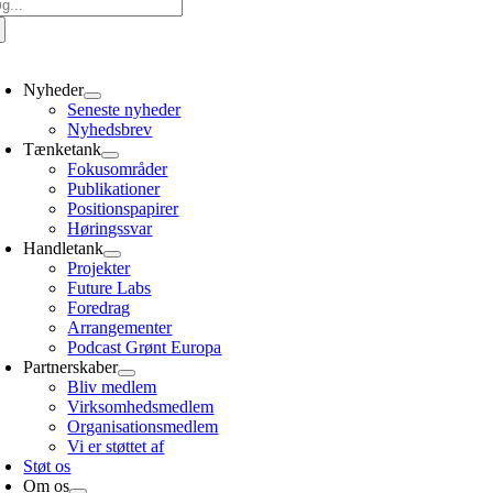
g
er:
oggle
avigation
Nyheder
Seneste nyheder
Nyhedsbrev
Tænketank
Fokusområder
Publikationer
Positionspapirer
Høringssvar
Handletank
Projekter
Future Labs
Foredrag
Arrangementer
Podcast Grønt Europa
Partnerskaber
Bliv medlem
Virksomhedsmedlem
Organisationsmedlem
Vi er støttet af
Støt os
Om os