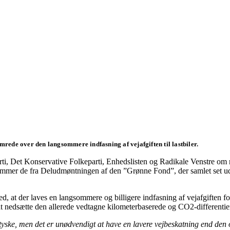
ymrede over den langsommere indfasning af vejafgiften til lastbiler.
rti, Det Konservative Folkeparti, Enhedslisten og Radikale Venstre om me
mer de fra Deludmøntningen af den ”Grønne Fond”, der samlet set udgør 
, at der laves en langsommere og billigere indfasning af vejafgiften for 
 at nedsætte den allerede vedtagne kilometerbaserede og CO2-differentiere
tyske, men det er unødvendigt at have en lavere vejbeskatning end den op