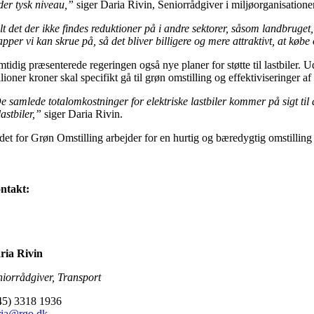
der tysk niveau
,”
siger Daria Rivin, Seniorrådgiver i miljøorganisatione
lt det der ikke findes reduktioner på i andre sektorer, såsom landbruget,
pper vi kan skrue på, så det bliver billigere og mere attraktivt, at købe
mtidig præsenterede regeringen også nye planer for støtte til lastbiler. 
llioner kroner skal specifikt gå til grøn omstilling og effektiviseringe
 samlede totalomkostninger for elektriske lastbiler kommer på sigt til at
lastbiler,”
siger Daria Rivin.
det for Grøn Omstilling arbejder for en hurtig og bæredygtig omstilling 
ntakt:
ria Rivin
niorrådgiver, Transport
45) 3318 1936
ria@rgo.dk