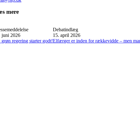
æs mere
essemeddelelse
Debatindlæg
. juni 2026
15. april 2026
 grøn regering starter godt!
Elfærger er inden for rækkevidde – men man