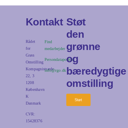
Kontakt
Støt
den
Rådet
Find
grønne
for
medarbejder
og
Grøn
Persondatapolitik
Omstilling
bæredygtige
Kompagnistræde
info@rgo.dk
22, 3
omstilling
1208
København
K
Støt
Danmark
CVR:
15428376