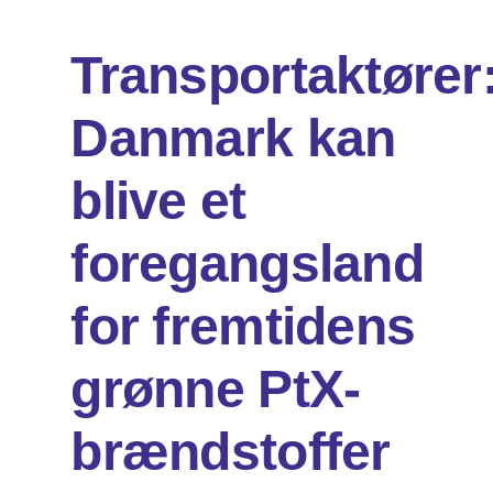
Transportaktører
Om os
Danmark kan
Søg
efter:
blive et
foregangsland
for fremtidens
grønne PtX-
brændstoffer