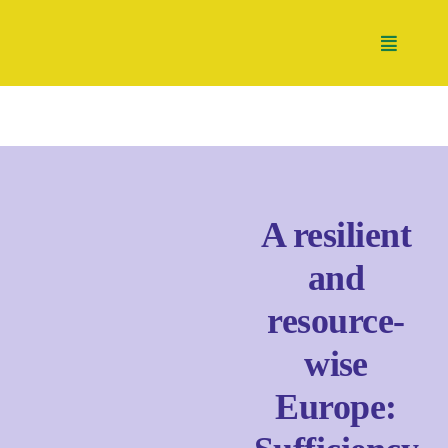
Skip
to
Toggle
content
Navigati
Nyheder
Tænketank
A resilient
and
Handletank
resource-
wise
Partnerskaber
Europe:
Støt os