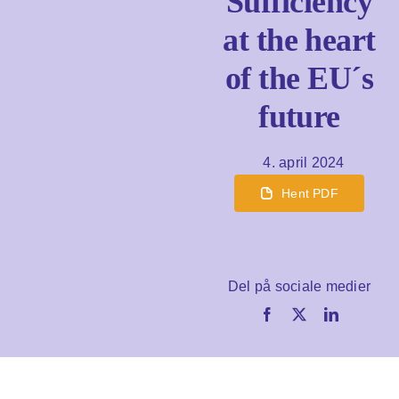
Sufficiency
at the heart
Om os
of the EU´s
future
Søg
efter:
4. april 2024
Hent PDF
Del på sociale medier