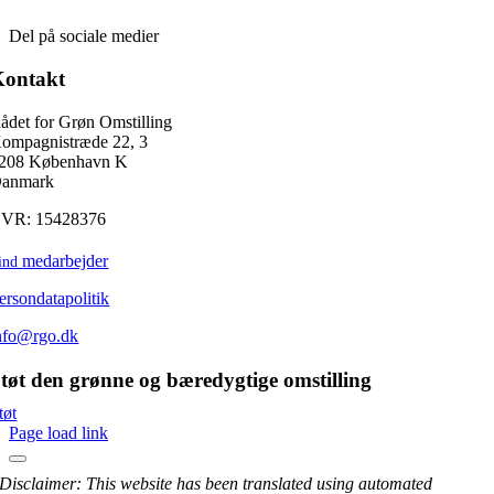
Del på sociale medier
Kontakt
ådet for Grøn Omstilling
ompagnistræde 22, 3
208 København K
anmark
VR: 15428376
medarbejder
ind
ersondatapolitik
nfo@rgo.dk
tøt den grønne og bæredygtige omstilling
tøt
Page load link
Disclaimer: This website has been translated using automated