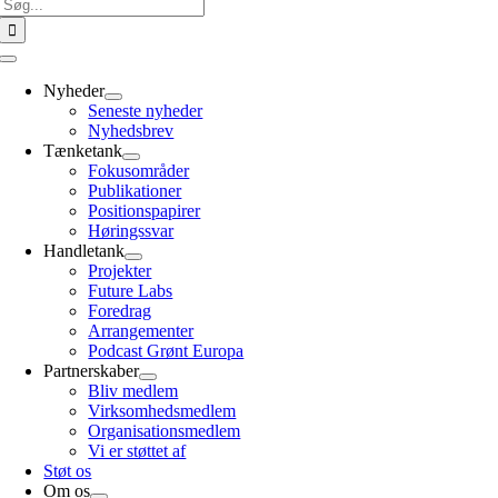
Søg
efter:
Toggle
Navigation
Nyheder
Seneste nyheder
Nyhedsbrev
Tænketank
Fokusområder
Publikationer
Positionspapirer
Høringssvar
Handletank
Projekter
Future Labs
Foredrag
Arrangementer
Podcast Grønt Europa
Partnerskaber
Bliv medlem
Virksomhedsmedlem
Organisationsmedlem
Vi er støttet af
Støt os
Om os