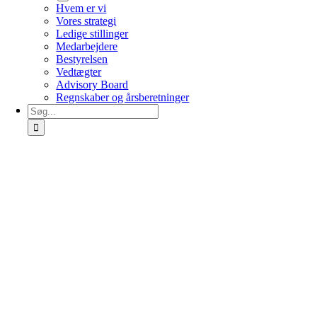
Hvem er vi
Vores strategi
Ledige stillinger
Medarbejdere
Bestyrelsen
Vedtægter
Advisory Board
Regnskaber og årsberetninger
Søg
efter: