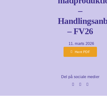
madprodukti
–
Om os
Handlingsanb
– FV26
DA
EN
Søg
efter:
11. marts 2026
Hent PDF
Del på sociale medier