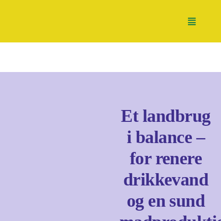
Skip
to
Toggle
content
Navigati
Nyheder
Tænketank
Et landbrug
i balance –
Handletank
for renere
drikkevand
Partnerskaber
og en sund
Støt os