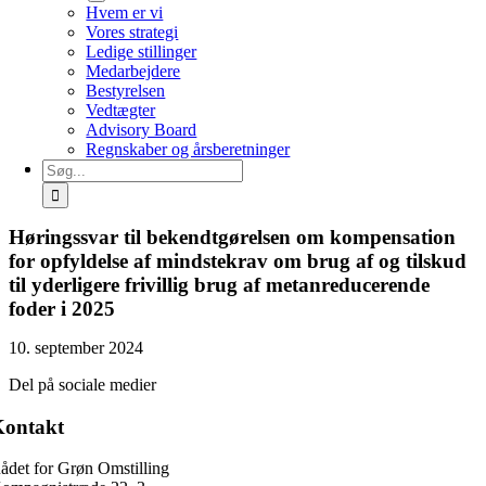
Hvem er vi
Vores strategi
Ledige stillinger
Medarbejdere
Bestyrelsen
Vedtægter
Advisory Board
Regnskaber og årsberetninger
Søg
efter:
Høringssvar til bekendtgørelsen om kompensation
for opfyldelse af mindstekrav om brug af og tilskud
til yderligere frivillig brug af metanreducerende
foder i 2025
10. september 2024
Del på sociale medier
Kontakt
ådet for Grøn Omstilling