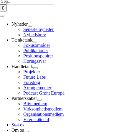
Søg
efter:
Toggle
Navigation
Nyheder
Seneste nyheder
Nyhedsbrev
Tænketank
Fokusområder
Publikationer
Positionspapirer
Høringssvar
Handletank
Projekter
Future Labs
Foredrag
Arrangementer
Podcast Grønt Europa
Partnerskaber
Bliv medlem
Virksomhedsmedlem
Organisationsmedlem
Vi er støttet af
Støt os
Om os