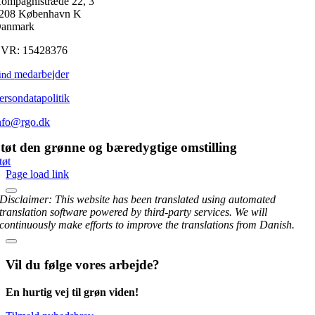
ompagnistræde 22, 3
208 København K
anmark
VR: 15428376
medarbejder
ind
ersondatapolitik
nfo@rgo.dk
tøt den grønne og bæredygtige omstilling
tøt
Page load link
Disclaimer: This website has been translated using automated
translation software powered by third-party services. We will
continuously make efforts to improve the translations from Danish.
Vil du følge vores arbejde?
En hurtig vej til grøn viden!