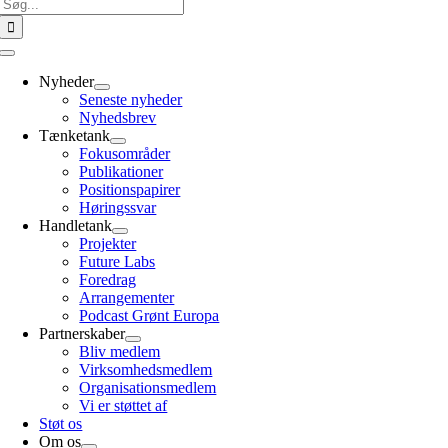
Søg
efter:
Toggle
Navigation
Nyheder
Seneste nyheder
Nyhedsbrev
Tænketank
Fokusområder
Publikationer
Positionspapirer
Høringssvar
Handletank
Projekter
Future Labs
Foredrag
Arrangementer
Podcast Grønt Europa
Partnerskaber
Bliv medlem
Virksomhedsmedlem
Organisationsmedlem
Vi er støttet af
Støt os
Om os