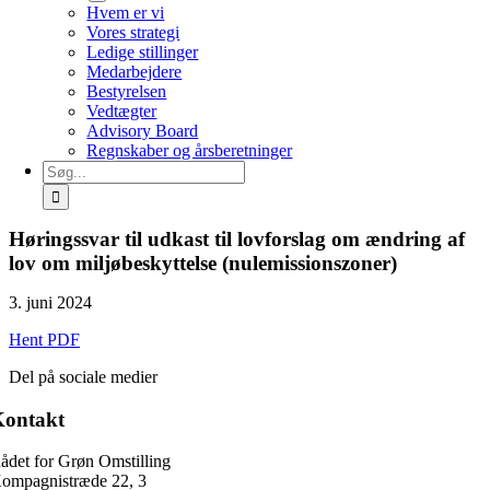
Hvem er vi
Vores strategi
Ledige stillinger
Medarbejdere
Bestyrelsen
Vedtægter
Advisory Board
Regnskaber og årsberetninger
Søg
efter:
Høringssvar til udkast til lovforslag om ændring af
lov om miljøbeskyttelse (nulemissionszoner)
3. juni 2024
Hent PDF
Del på sociale medier
Kontakt
ådet for Grøn Omstilling
ompagnistræde 22, 3