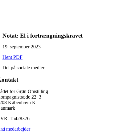
Notat: El i fortrængningskravet
19. september 2023
Hent PDF
Del på sociale medier
Kontakt
ådet for Grøn Omstilling
ompagnistræde 22, 3
208 København K
anmark
VR: 15428376
medarbejder
ind