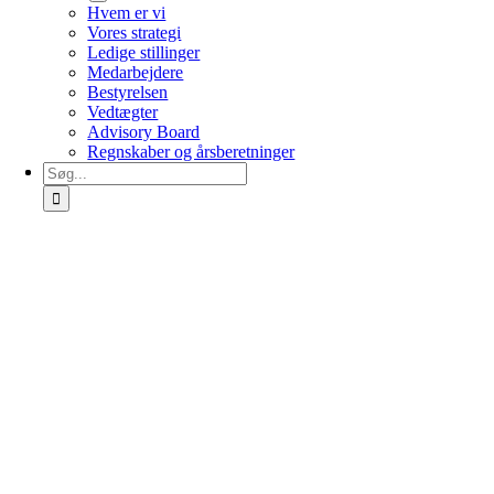
Hvem er vi
Vores strategi
Ledige stillinger
Medarbejdere
Bestyrelsen
Vedtægter
Advisory Board
Regnskaber og årsberetninger
Søg
efter: