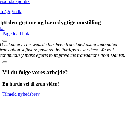
ersondatapolitik
nfo@rgo.dk
tøt den grønne og bæredygtige omstilling
tøt
Page load link
Disclaimer: This website has been translated using automated
translation software powered by third-party services. We will
continuously make efforts to improve the translations from Danish.
Vil du følge vores arbejde?
En hurtig vej til grøn viden!
Tilmeld nyhedsbrev
Go
to
Top