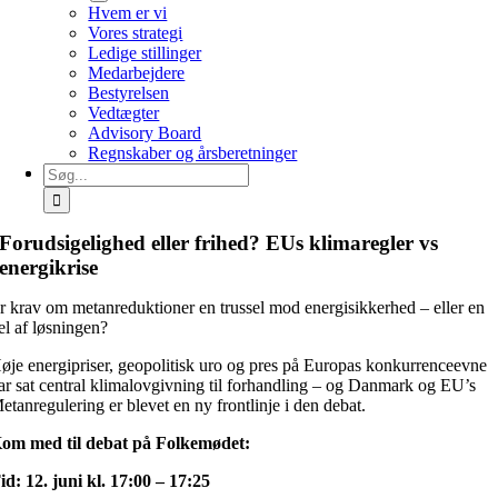
Hvem er vi
Vores strategi
Ledige stillinger
Medarbejdere
Bestyrelsen
Vedtægter
Advisory Board
Regnskaber og årsberetninger
Søg
efter:
Forudsigelighed eller frihed? EUs klimaregler vs
energikrise
r krav om metanreduktioner en trussel mod energisikkerhed – eller en
el af løsningen?
øje energipriser, geopolitisk uro og pres på Europas konkurrenceevne
ar sat central klimalovgivning til forhandling – og Danmark og EU’s
etanregulering er blevet en ny frontlinje i den debat.
om med til debat på Folkemødet:
id: 12. juni kl. 17:00 – 17:25