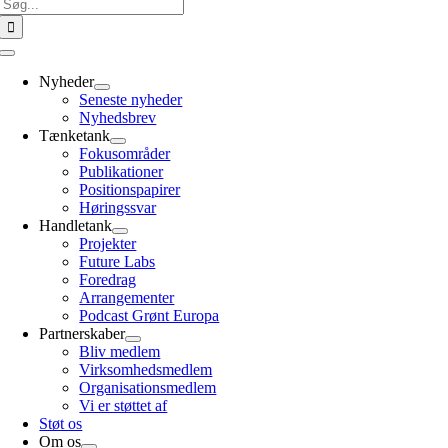
Søg
efter:
Toggle
Navigation
Nyheder
Seneste nyheder
Nyhedsbrev
Tænketank
Fokusområder
Publikationer
Positionspapirer
Høringssvar
Handletank
Projekter
Future Labs
Foredrag
Arrangementer
Podcast Grønt Europa
Partnerskaber
Bliv medlem
Virksomhedsmedlem
Organisationsmedlem
Vi er støttet af
Støt os
Om os