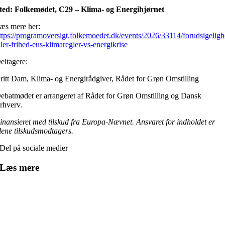
ted: Folkemødet, C29 – Klima- og Energihjørnet
æs mere her:
ttps://programoversigt.folkemoedet.dk/events/2026/33114/forudsigeligh
ller-frihed-eus-klimaregler-vs-energikrise
eltagere:
ritt Dam, Klima- og Energirådgiver, Rådet for Grøn Omstilling
ebatmødet er arrangeret af Rådet for Grøn Omstilling og Dansk
rhverv.
inansieret med tilskud fra Europa-Nævnet. Ansvaret for indholdet er
lene tilskudsmodtagers.
Del på sociale medier
Læs mere