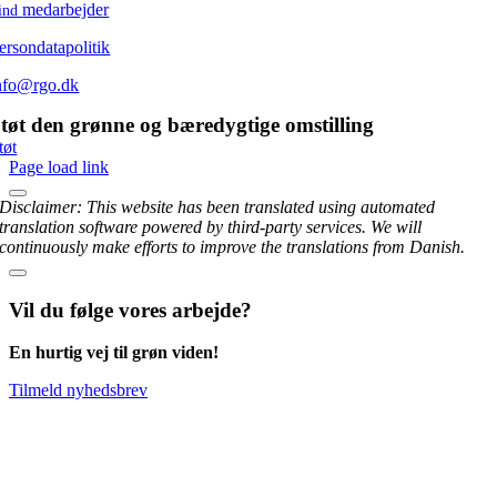
medarbejder
ind
ersondatapolitik
nfo@rgo.dk
tøt den grønne og bæredygtige omstilling
tøt
Page load link
Disclaimer: This website has been translated using automated
translation software powered by third-party services. We will
continuously make efforts to improve the translations from Danish.
Vil du følge vores arbejde?
En hurtig vej til grøn viden!
Tilmeld nyhedsbrev
Go
to
Top