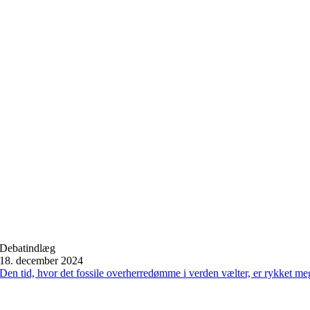
Debatindlæg
18. december 2024
Den tid, hvor det fossile overherredømme i verden vælter, er rykket meg