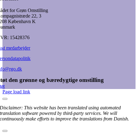
ådet for Grøn Omstilling
ompagnistræde 22, 3
208 København K
anmark
VR: 15428376
medarbejder
ind
ersondatapolitik
nfo@rgo.dk
tøt den grønne og bæredygtige omstilling
tøt
Page load link
Disclaimer: This website has been translated using automated
translation software powered by third-party services. We will
continuously make efforts to improve the translations from Danish.