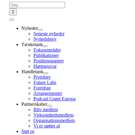
Søg
efter:
Toggle
Navigation
Nyheder
Seneste nyheder
Nyhedsbrev
Tænketank
Fokusområder
Publikationer
Positionspapirer
Høringssvar
Handletank
Projekter
Future Labs
Foredrag
Arrangementer
Podcast Grønt Europa
Partnerskaber
Bliv medlem
Virksomhedsmedlem
Organisationsmedlem
Vi er støttet af
Støt os