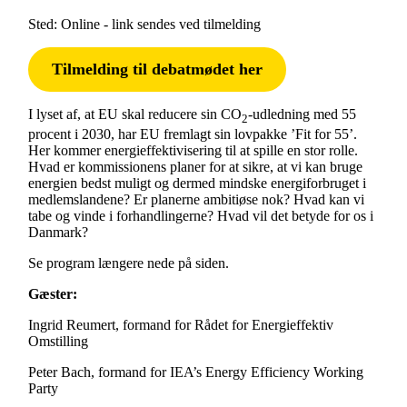
Sted: Online - link sendes ved tilmelding
Tilmelding til debatmødet her
I lyset af, at EU skal reducere sin CO
-udledning med 55
2
procent i 2030, har EU fremlagt sin lovpakke ’Fit for 55’.
Her kommer energieffektivisering til at spille en stor rolle.
Hvad er kommissionens planer for at sikre, at vi kan bruge
energien bedst muligt og dermed mindske energiforbruget i
medlemslandene? Er planerne ambitiøse nok? Hvad kan vi
tabe og vinde i forhandlingerne? Hvad vil det betyde for os i
Danmark?
Se program længere nede på siden.
Gæster:
Ingrid Reumert, formand for Rådet for Energieffektiv
Omstilling
Peter Bach, formand for IEA’s Energy Efficiency Working
Party