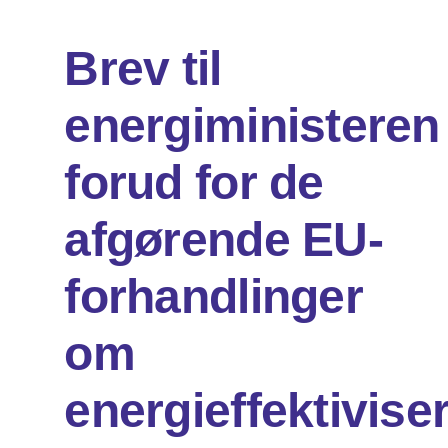
Brev til
Om os
energiministeren
DA
EN
Søg
forud for de
efter:
afgørende EU-
forhandlinger
om
energieffektivise