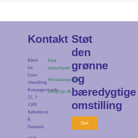
Kontakt
Støt
den
Rådet
Find
grønne
for
medarbejder
og
Grøn
Persondatapolitik
Omstilling
bæredygtige
Kompagnistræde
info@rgo.dk
22, 3
omstilling
1208
København
K
Støt
Danmark