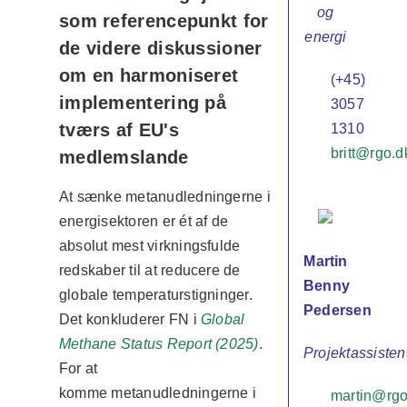
og
som referencepunkt for
energi
de videre diskussioner
om en harmoniseret
(+45)
implementering på
3057
tværs af EU's
1310
britt@rgo.d
medlemslande
At sænke metanudledningerne i
energisektoren er ét af de
absolut mest virkningsfulde
Martin
redskaber til at reducere de
Benny
globale temperaturstigninger.
Pedersen
Det konkluderer FN i
Global
Methane Status Report (2025)
.
Projektassisten
For at
komme metanudledningerne i
martin@rgo