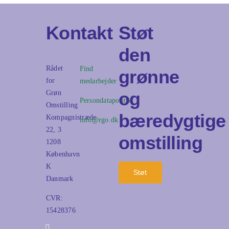
Kontakt
Støt
den
Rådet
Find
grønne
for
medarbejder
og
Grøn
Persondatapolitik
Omstilling
bæredygtige
Kompagnistræde
info@rgo.dk
22, 3
omstilling
1208
København
K
Støt
Danmark
CVR:
15428376