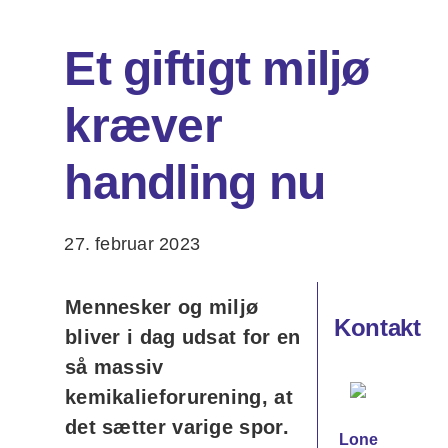
Et giftigt miljø
Om os
kræver
Søg
efter:
handling nu
27. februar 2023
Mennesker og miljø
Kontakt
bliver i dag udsat for en
så massiv
kemikalieforurening, at
det sætter varige spor.
Lone