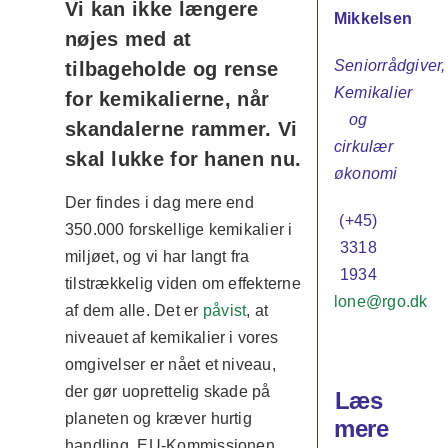
Vi kan ikke længere
Mikkelsen
nøjes med at
Seniorrådgiver,
tilbageholde og rense
Kemikalier
for kemikalierne, når
og
skandalerne rammer. Vi
cirkulær
skal lukke for hanen nu.
økonomi
Der findes i dag mere end
(+45)
350.000 forskellige kemikalier i
3318
miljøet, og vi har langt fra
1934
tilstrækkelig viden om effekterne
lone@rgo.dk
af dem alle. Det er
påvist
, at
niveauet af kemikalier i vores
omgivelser er nået et niveau,
der gør uoprettelig skade på
Læs
planeten og kræver hurtig
mere
handling. EU-Kommissionen