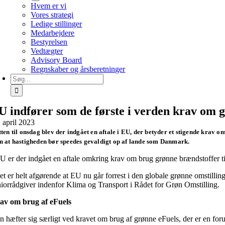
Hvem er vi
Vores strategi
Ledige stillinger
Medarbejdere
Bestyrelsen
Vedtægter
Advisory Board
Regnskaber og årsberetninger
Søg
efter:
U indfører som de første i verden krav om g
. april 2023
ten til onsdag blev der indgået en aftale i EU, der betyder et stigende krav 
 at hastigheden bør speedes gevaldigt op af lande som Danmark.
U er der indgået en aftale omkring krav om brug grønne brændstoffer til f
t er helt afgørende at EU nu går forrest i den globale grønne omstilling 
niorrådgiver indenfor Klima og Transport i Rådet for Grøn Omstilling.
av om brug af eFuels
n hæfter sig særligt ved kravet om brug af grønne eFuels, der er en for