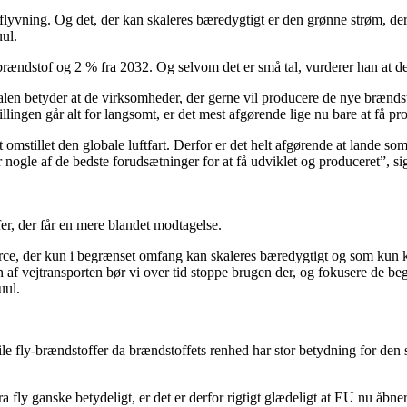
 i flyvning. Og det, der kan skaleres bæredygtigt er den grønne strøm, d
uul.
lybrændstof og 2 % fra 2032. Og selvom det er små tal, vurderer han at de
len betyder at de virksomheder, der gerne vil producere de nye brændsto
ingen går alt for langsomt, er det mest afgørende lige nu bare at få pro
t omstillet den globale luftfart. Derfor er det helt afgørende at lande s
nogle af de bedste forudsætninger for at få udviklet og produceret”, si
fer, der får en mere blandet modtagelse.
ource, der kun i begrænset omfang kan skaleres bæredygtigt og som kun k
en af vejtransporten bør vi over tid stoppe brugen der, og fokusere de b
uul.
sile fly-brændstoffer da brændstoffets renhed har stor betydning for den 
 fly ganske betydeligt, er det er derfor rigtigt glædeligt at EU nu åbner