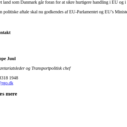
 et land som Danmark går foran for at sikre hurtigere handling i EU og i 
n politiske aftale skal nu godkendes af EU-Parlamentet og EU’s Minist
ntakt
ppe Juul
kretariatsleder og Transportpolitisk chef
 3318 1948
@rgo.dk
æs mere