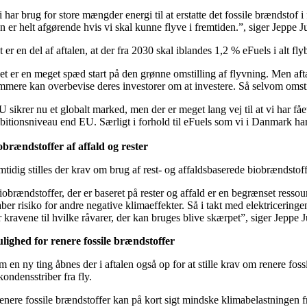
i har brug for store mængder energi til at erstatte det fossile brændstof
 er helt afgørende hvis vi skal kunne flyve i fremtiden.”, siger Jeppe J
 er en del af aftalen, at der fra 2030 skal iblandes 1,2 % eFuels i alt f
et er en meget spæd start på den grønne omstilling af flyvning. Men afta
mmere kan overbevise deres investorer om at investere. Så selvom omstill
 sikrer nu et globalt marked, men der er meget lang vej til at vi har fåe
bitionsniveau end EU. Særligt i forhold til eFuels som vi i Danmark har 
obrændstoffer af affald og rester
mtidig stilles der krav om brug af rest- og affaldsbaserede biobrændstof
iobrændstoffer, der er baseret på rester og affald er en begrænset ress
aber risiko for andre negative klimaeffekter. Så i takt med elektricering
 kravene til hvilke råvarer, der kan bruges blive skærpet”, siger Jeppe J
lighed for renere fossile brændstoffer
 en ny ting åbnes der i aftalen også op for at stille krav om renere fos
kondensstriber fra fly.
nere fossile brændstoffer kan på kort sigt mindske klimabelastningen fra