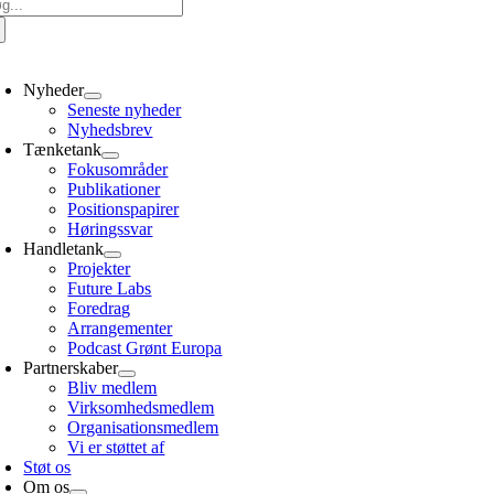
g
er:
oggle
avigation
Nyheder
Seneste nyheder
Nyhedsbrev
Tænketank
Fokusområder
Publikationer
Positionspapirer
Høringssvar
Handletank
Projekter
Future Labs
Foredrag
Arrangementer
Podcast Grønt Europa
Partnerskaber
Bliv medlem
Virksomhedsmedlem
Organisationsmedlem
Vi er støttet af
Støt os
Om os