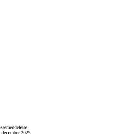
essemeddelelse
. december 2025