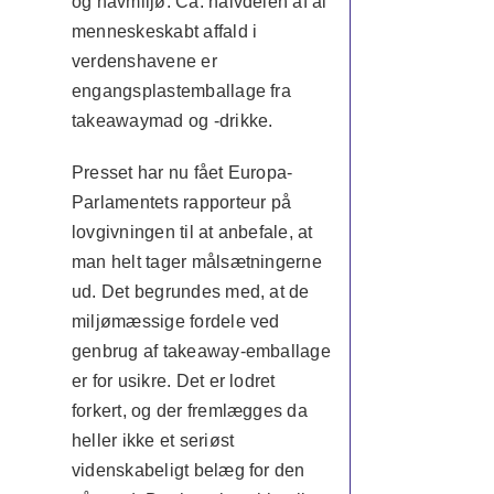
og havmiljø. Ca. halvdelen af al
menneskeskabt affald i
verdenshavene er
engangsplastemballage fra
takeawaymad og -drikke.
Presset har nu fået Europa-
Parlamentets rapporteur på
lovgivningen til at anbefale, at
man helt tager målsætningerne
ud. Det begrundes med, at de
miljømæssige fordele ved
genbrug af takeaway-emballage
er for usikre. Det er lodret
forkert, og der fremlægges da
heller ikke et seriøst
videnskabeligt belæg for den