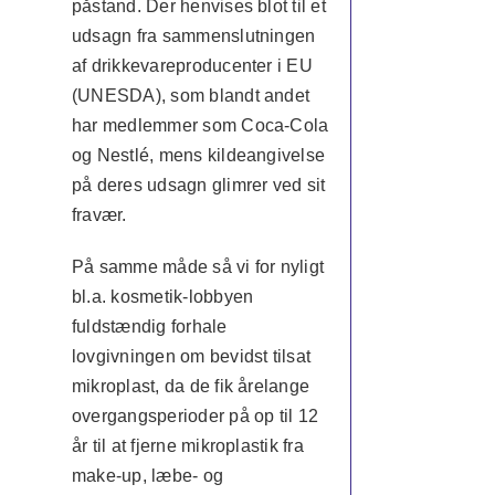
påstand. Der henvises blot til et
udsagn fra sammenslutningen
af drikkevareproducenter i EU
(UNESDA), som blandt andet
har medlemmer som Coca-Cola
og Nestlé, mens kildeangivelse
på deres udsagn glimrer ved sit
fravær.
På samme måde så vi for nyligt
bl.a. kosmetik-lobbyen
fuldstændig forhale
lovgivningen om bevidst tilsat
mikroplast, da de fik årelange
overgangsperioder på op til 12
år til at fjerne mikroplastik fra
make-up, læbe- og