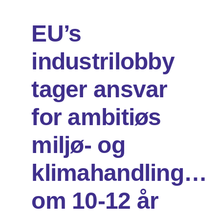
EU’s
Om os
industrilobby
Søg
efter:
tager ansvar
for ambitiøs
miljø- og
klimahandling…
om 10-12 år