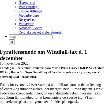
Hvem er vi
Vores strategi
Ledige stillinger
Medarbejdere
Bestyrelsen
Vedtægter
Advisory Board
Regnskaber og årsberetninger
Søg
efter:
Fyraftensmøde om Windfall-tax d. 1
december
10. november 2022
Torsdag d. 1 december inviterer Kira Marie Peter-Hansen (MEP-SF), Oxfam
IBIS og Rådet for Grøn Omstilling til fyraftensmøde om en grøn og social
retfærdig skat i en krisetid.
Fokus for eventet vil især være på windfall-tax som en del af løsning
på energi- og inflationskrisen, der hærger i hele Europa lige nu. Der vil
både være spændende oplæg og en afsluttende debat, hvor man som
publikum får mulighed for at kommentere og spørge ind. Vi gør
opmærksom på at arrangementet afholdes på engelsk.