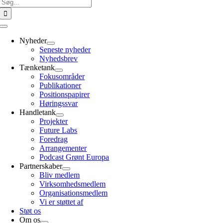
Søg
efter:
Toggle
Navigation
Nyheder
Seneste nyheder
Nyhedsbrev
Tænketank
Fokusområder
Publikationer
Positionspapirer
Høringssvar
Handletank
Projekter
Future Labs
Foredrag
Arrangementer
Podcast Grønt Europa
Partnerskaber
Bliv medlem
Virksomhedsmedlem
Organisationsmedlem
Vi er støttet af
Støt os
Om os