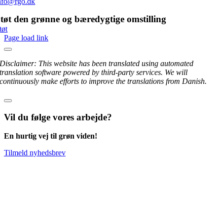
nfo@rgo.dk
tøt den grønne og bæredygtige omstilling
tøt
Page load link
Disclaimer: This website has been translated using automated
translation software powered by third-party services. We will
continuously make efforts to improve the translations from Danish.
Vil du følge vores arbejde?
En hurtig vej til grøn viden!
Tilmeld nyhedsbrev
Go
to
Top