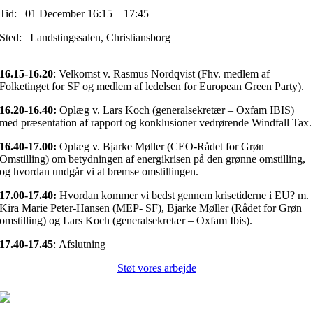
Tid: 01 December 16:15 – 17:45
Sted: Landstingssalen, Christiansborg
16.15-16.20
: Velkomst v. Rasmus Nordqvist (Fhv. medlem af
Folketinget for SF og medlem af ledelsen for European Green Party).
16.20-16.40:
Oplæg v. Lars Koch (generalsekretær – Oxfam IBIS)
med præsentation af rapport og konklusioner vedrørende Windfall Tax.
16.40-17.00:
Oplæg v. Bjarke Møller (CEO-Rådet for Grøn
Omstilling) om betydningen af energikrisen på den grønne omstilling,
og hvordan undgår vi at bremse omstillingen.
17.00-17.40:
Hvordan kommer vi bedst gennem krisetiderne i EU? m.
Kira Marie Peter-Hansen (MEP- SF), Bjarke Møller (Rådet for Grøn
omstilling) og Lars Koch (generalsekretær – Oxfam Ibis).
17.40-17.45
: Afslutning
Støt vores arbejde