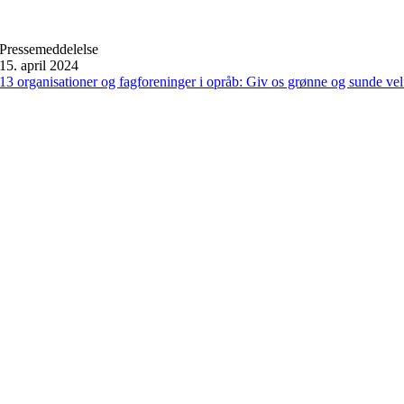
Pressemeddelelse
15. april 2024
13 organisationer og fagforeninger i opråb: Giv os grønne og sunde v