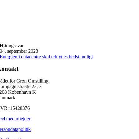
Høringssvar
04. september 2023
Energien i datacentre skal udnyttes bedst muligt
Kontakt
ådet for Grøn Omstilling
ompagnistræde 22, 3
208 København K
anmark
VR: 15428376
medarbejder
ind
ersondatapolitik