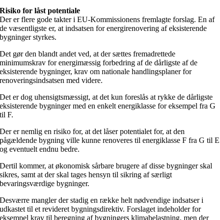
Risiko for låst potentiale
Der er flere gode takter i EU-Kommissionens fremlagte forslag. En af
de væsentligste er, at indsatsen for energirenovering af eksisterende
bygninger styrkes.
Det gør den blandt andet ved, at der sættes fremadrettede
minimumskrav for energimæssig forbedring af de dårligste af de
eksisterende bygninger, krav om nationale handlingsplaner for
renoveringsindsatsen med videre.
Det er dog uhensigtsmæssigt, at det kun foreslås at rykke de dårligste
eksisterende bygninger med en enkelt energiklasse for eksempel fra G
til F.
Der er nemlig en risiko for, at det låser potentialet for, at den
pågældende bygning ville kunne renoveres til energiklasse F fra G til E
og eventuelt endnu bedre.
Dertil kommer, at økonomisk sårbare brugere af disse bygninger skal
sikres, samt at der skal tages hensyn til sikring af særligt
bevaringsværdige bygninger.
Desværre mangler der stadig en række helt nødvendige indsatser i
udkastet til et revideret bygningsdirektiv. Forslaget indeholder for
eksempel krav til beregning af bygningers klimabelastning, men der