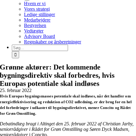
Hvem er vi
Vores strategi
Ledige stillinger
Medarbejdere
Bestyrelsen
Vedtægter
Advisory Board
Regnskaber og årsberetninger
Søg
efter:
Grønne aktører: Det kommende
bygningsdirektiv skal forbedres, hvis
Europas potentiale skal indløses
25. februar 2022
Hvis Europas bygningsmasses potentiale skal indløses, når det handler om
energieffektivisering og reduktion af CO2 udledning, er der brug for en hel
del forbedringer i udkastet til bygningsdirektivet, mener Concito og Rådet
for Grøn Omstilling.
Debatindlæg bragt i Altinget den
25. februar 2022 af Christian Jarby,
seniorrådgiver i Rådet for Grøn Omstilling og Søren Dyck Madsen,
seniorrådgiver
i Concito.