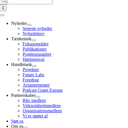
Søg
efter:
Toggle
Navigation
Nyheder
Seneste nyheder
Nyhedsbrev
Tænketank
Fokusområder
Publikationer
Positionspapirer
Høringssvar
Handletank
Projekter
Future Labs
Foredrag
Arrangementer
Podcast Grønt Europa
Partnerskaber
Bliv medlem
Virksomhedsmedlem
Organisationsmedlem
Vi er støttet af
Støt os
Om os