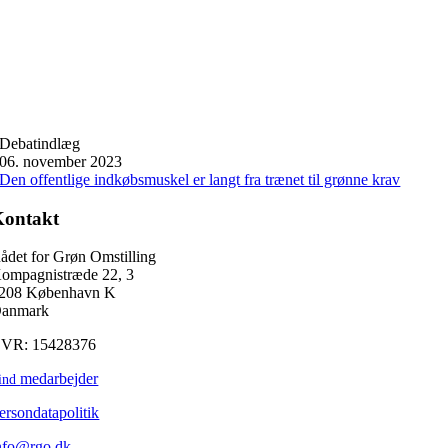
Debatindlæg
06. november 2023
Den offentlige indkøbsmuskel er langt fra trænet til grønne krav
Kontakt
ådet for Grøn Omstilling
ompagnistræde 22, 3
208 København K
anmark
VR: 15428376
medarbejder
ind
ersondatapolitik
nfo@rgo.dk