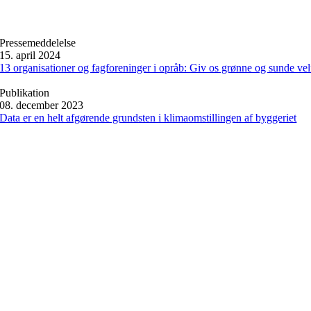
Pressemeddelelse
15. april 2024
13 organisationer og fagforeninger i opråb: Giv os grønne og sunde v
Publikation
08. december 2023
Data er en helt afgørende grundsten i klimaomstillingen af byggeriet