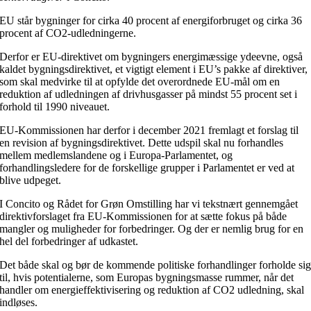
EU står bygninger for cirka 40 procent af energiforbruget og cirka 36
procent af CO2-udledningerne.
Derfor er EU-direktivet om bygningers energimæssige ydeevne, også
kaldet bygningsdirektivet, et vigtigt element i EU’s pakke af direktiver,
som skal medvirke til at opfylde det overordnede EU-mål om en
reduktion af udledningen af drivhusgasser på mindst 55 procent set i
forhold til 1990 niveauet.
EU-Kommissionen har derfor i december 2021 fremlagt et forslag til
en revision af bygningsdirektivet. Dette udspil skal nu forhandles
mellem medlemslandene og i Europa-Parlamentet, og
forhandlingsledere for de forskellige grupper i Parlamentet er ved at
blive udpeget.
I Concito og Rådet for Grøn Omstilling har vi tekstnært gennemgået
direktivforslaget fra EU-Kommissionen for at sætte fokus på både
mangler og muligheder for forbedringer. Og der er nemlig brug for en
hel del forbedringer af udkastet.
Det både skal og bør de kommende politiske forhandlinger forholde si
til, hvis potentialerne, som Europas bygningsmasse rummer, når det
handler om energieffektivisering og reduktion af CO2 udledning, skal
indløses.