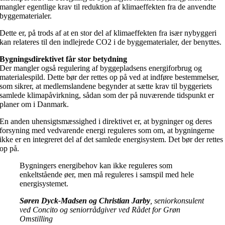
mangler egentlige krav til reduktion af klimaeffekten fra de anvendte
byggematerialer.
Dette er, på trods af at en stor del af klimaeffekten fra især nybyggeri
kan relateres til den indlejrede CO2 i de byggematerialer, der benyttes.
Bygningsdirektivet får stor betydning
Der mangler også regulering af byggepladsens energiforbrug og
materialespild. Dette bør der rettes op på ved at indføre bestemmelser,
som sikrer, at medlemslandene begynder at sætte krav til byggeriets
samlede klimapåvirkning, sådan som der på nuværende tidspunkt er
planer om i Danmark.
En anden uhensigtsmæssighed i direktivet er, at bygninger og deres
forsyning med vedvarende energi reguleres som om, at bygningerne
ikke er en integreret del af det samlede energisystem. Det bør der rettes
op på.
Bygningers energibehov kan ikke reguleres som
enkeltstående øer, men må reguleres i samspil med hele
energisystemet.
Søren Dyck-Madsen og Christian Jarby
, seniorkonsulent
ved Concito og seniorrådgiver ved Rådet for Grøn
Omstilling