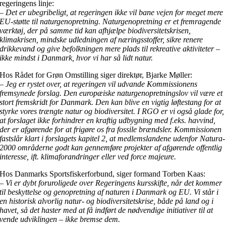
regeringens linje:
– Det er ubegribeligt, at regeringen ikke vil bane vejen for meget mere
EU-støtte til naturgenopretning. Naturgenopretning er et fremragende
værktøj, der på samme tid kan afhjælpe biodiversitetskrisen,
klimakrisen, mindske udledningen af næringsstoffer, sikre renere
drikkevand og give befolkningen mere plads til rekreative aktiviteter –
ikke mindst i Danmark, hvor vi har så lidt natur.
Hos Rådet for Grøn Omstilling siger direktør, Bjarke Møller:
– Jeg er rystet over, at regeringen vil udvande Kommissionens
fremsynede forslag. Den europæiske naturgenopretningslov vil være et
stort fremskridt for Danmark. Den kan blive en vigtig løftestang for at
styrke vores trængte natur og biodiversitet. I RGO er vi også glade for,
at forslaget ikke forhindrer en kraftig udbygning med f.eks. havvind,
der er afgørende for at frigøre os fra fossile brændsler. Kommissionen
fastslår klart i forslagets kapitel 2, at medlemslandene udenfor Natura-
2000 områderne godt kan gennemføre projekter af afgørende offentlig
interesse, ift. klimaforandringer eller ved force majeure.
Hos Danmarks Sportsfiskerforbund, siger formand Torben Kaas:
– Vi er dybt foruroligede over Regeringens kursskifte, når det kommer
til beskyttelse og genopretning af naturen i Danmark og EU. Vi står i
en historisk alvorlig natur- og biodiversitetskrise, både på land og i
havet, så det haster med at få indført de nødvendige initiativer til at
vende udviklingen – ikke bremse dem.