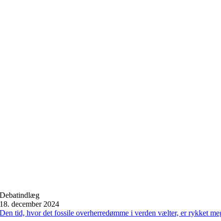
Debatindlæg
18. december 2024
Den tid, hvor det fossile overherredømme i verden vælter, er rykket meg