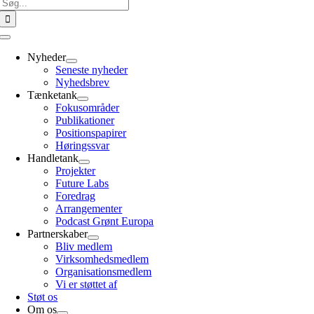
Søg
efter:
Toggle
Navigation
Nyheder
Seneste nyheder
Nyhedsbrev
Tænketank
Fokusområder
Publikationer
Positionspapirer
Høringssvar
Handletank
Projekter
Future Labs
Foredrag
Arrangementer
Podcast Grønt Europa
Partnerskaber
Bliv medlem
Virksomhedsmedlem
Organisationsmedlem
Vi er støttet af
Støt os
Om os