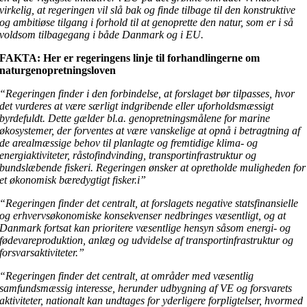
virkelig, at regeringen vil slå bak og finde tilbage til den konstruktive
og ambitiøse tilgang i forhold til at genoprette den natur, som er i så
voldsom tilbagegang i både Danmark og i EU.
FAKTA: Her er regeringens linje til forhandlingerne om
naturgenopretningsloven
“Regeringen finder i den forbindelse, at forslaget bør tilpasses, hvor
det vurderes at være særligt indgribende eller uforholdsmæssigt
byrdefuldt. Dette gælder bl.a. genopretningsmålene for marine
økosystemer, der forventes at være vanskelige at opnå i betragtning af
de arealmæssige behov til planlagte og fremtidige klima- og
energiaktiviteter, råstofindvinding, transportinfrastruktur og
bundslæbende fiskeri. Regeringen ønsker at opretholde muligheden for
et økonomisk bæredygtigt fisker.i”
“Regeringen finder det centralt, at forslagets negative statsfinansielle
og erhvervsøkonomiske konsekvenser nedbringes væsentligt, og at
Danmark fortsat kan prioritere væsentlige hensyn såsom energi- og
fødevareproduktion, anlæg og udvidelse af transportinfrastruktur og
forsvarsaktiviteter.”
“Regeringen finder det centralt, at områder med væsentlig
samfundsmæssig interesse, herunder udbygning af VE og forsvarets
aktiviteter, nationalt kan undtages for yderligere forpligtelser, hvormed