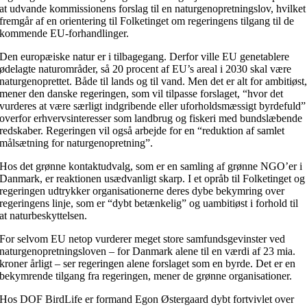
at udvande kommissionens forslag til en naturgenopretningslov, hvilket
fremgår af en orientering til Folketinget om regeringens tilgang til de
kommende EU-forhandlinger.
Den europæiske natur er i tilbagegang. Derfor ville EU genetablere
ødelagte naturområder, så 20 procent af EU’s areal i 2030 skal være
naturgenoprettet. Både til lands og til vand. Men det er alt for ambitiøst
mener den danske regeringen, som vil tilpasse forslaget, “hvor det
vurderes at være særligt indgribende eller uforholdsmæssigt byrdefuld”
overfor erhvervsinteresser som landbrug og fiskeri med bundslæbende
redskaber. Regeringen vil også arbejde for en “reduktion af samlet
målsætning for naturgenopretning”.
Hos det grønne kontaktudvalg, som er en samling af grønne NGO’er i
Danmark, er reaktionen usædvanligt skarp. I et opråb til Folketinget og
regeringen udtrykker organisationerne deres dybe bekymring over
regeringens linje, som er “dybt betænkelig” og uambitiøst i forhold til
at naturbeskyttelsen.
For selvom EU netop vurderer meget store samfundsgevinster ved
naturgenopretningsloven – for Danmark alene til en værdi af 23 mia.
kroner årligt – ser regeringen alene forslaget som en byrde. Det er en
bekymrende tilgang fra regeringen, mener de grønne organisationer.
Hos DOF BirdLife er formand Egon Østergaard dybt fortvivlet over