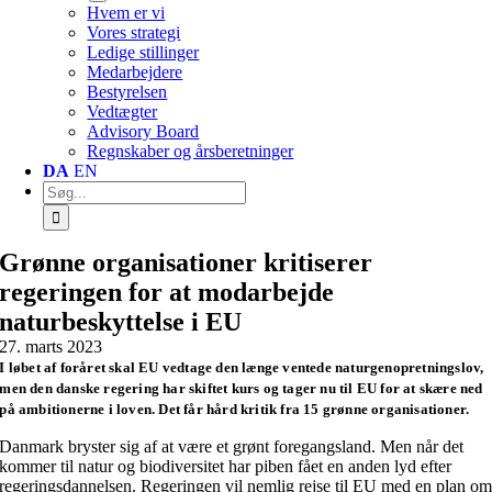
Hvem er vi
Vores strategi
Ledige stillinger
Medarbejdere
Bestyrelsen
Vedtægter
Advisory Board
Regnskaber og årsberetninger
DA
EN
Søg
efter:
Grønne organisationer kritiserer
regeringen for at modarbejde
naturbeskyttelse i EU
27. marts 2023
I løbet af foråret skal EU vedtage den længe ventede naturgenopretningslov,
men den danske regering har skiftet kurs og tager nu til EU for at skære ned
på ambitionerne i loven. Det får hård kritik fra 15 grønne organisationer.
Danmark bryster sig af at være et grønt foregangsland. Men når det
kommer til natur og biodiversitet har piben fået en anden lyd efter
regeringsdannelsen. Regeringen vil nemlig rejse til EU med en plan o