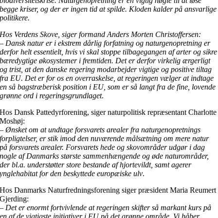
biodiversitetskrise. Naturgenopretning er en vigtig nøgle til at løse
begge kriser, og der er ingen tid at spilde. Kloden kalder på ansvarlige
politikere.
Hos Verdens Skove, siger formand Anders Morten Christoffersen:
– Dansk natur er i ekstrem dårlig forfatning og naturgenopretning er
derfor helt essentielt, hvis vi skal stoppe tilbagegangen af arter og sikre
bæredygtige økosystemer i fremtiden. Det er derfor virkelig ærgerligt
og trist, at den danske regering modarbejder vigtige og positive tiltag
fra EU. Det er for os en overraskelse, at regeringen vælger at indtage
en så bagstræberisk position i EU, som er så langt fra de fine, lovende
grønne ord i regeringsgrundlaget
.
Hos Dansk Pattedyrforening, siger naturpolitisk repræsentant Charlotte
Moshøj:
– Ønsket om at undtage forsvarets arealer fra naturgenopretnings
forpligtelser, er stik imod den nuværende målsætning om mere natur
på forsvarets arealer. Forsvarets hede og skovområder udgør i dag
nogle af Danmarks største sammenhængende og øde naturområder,
der bl.a. understøtter store bestande af hjortevildt, samt agerer
ynglehabitat for den beskyttede europæiske ulv
.
Hos Danmarks Naturfredningsforening siger præsident Maria Reumert
Gjerding:
– Det er enormt fortvivlende at regeringen skifter så markant kurs på
en af de vigtigste initiativer i EU på det grønne område. Vi håber