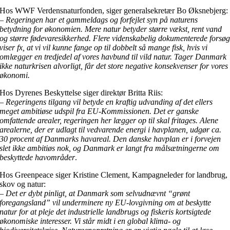
Hos WWF Verdensnaturfonden, siger generalsekretær Bo Øksnebjerg
– Regeringen har et gammeldags og forfejlet syn på naturens
betydning for økonomien. Mere natur betyder større vækst, rent vand
og større fødevaresikkerhed. Flere videnskabelig dokumenterede forsø
viser fx, at vi vil kunne fange op til dobbelt så mange fisk, hvis vi
omlægger en tredjedel af vores havbund til vild natur. Tager Danmark
ikke naturkrisen alvorligt, får det store negative konsekvenser for vores
økonomi.
Hos Dyrenes Beskyttelse siger direktør Britta Riis:
– Regeringens tilgang vil betyde en kraftig udvanding af det ellers
meget ambitiøse udspil fra EU-Kommissionen. Det er ganske
omfattende arealer, regeringen her lægger op til skal fritages. Alene
arealerne, der er udlagt til vedvarende energi i havplanen, udgør ca.
30 procent af Danmarks havareal. Den danske havplan er i forvejen
slet ikke ambitiøs nok, og Danmark er langt fra målsætningerne om
beskyttede havområder
.
Hos Greenpeace siger Kristine Clement, Kampagneleder for landbrug,
skov og natur:
– Det er dybt pinligt, at Danmark som selvudnævnt “grønt
foregangsland” vil underminere ny EU-lovgivning om at beskytte
natur for at pleje det industrielle landbrugs og fiskeris kortsigtede
økonomiske interesser. Vi står midt i en global klima- og