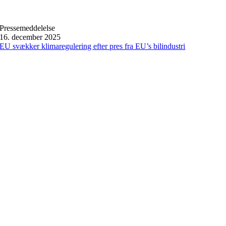
Pressemeddelelse
16. december 2025
EU svækker klimaregulering efter pres fra EU’s bilindustri