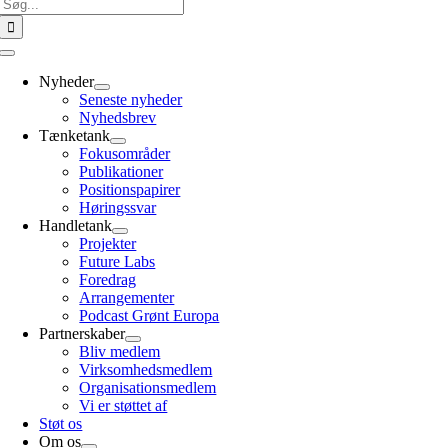
Søg
efter:
Toggle
Navigation
Nyheder
Seneste nyheder
Nyhedsbrev
Tænketank
Fokusområder
Publikationer
Positionspapirer
Høringssvar
Handletank
Projekter
Future Labs
Foredrag
Arrangementer
Podcast Grønt Europa
Partnerskaber
Bliv medlem
Virksomhedsmedlem
Organisationsmedlem
Vi er støttet af
Støt os
Om os