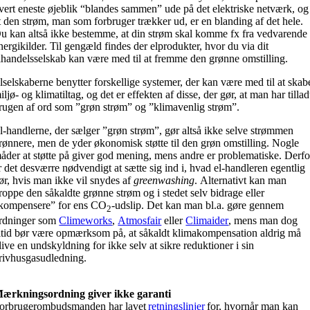
vert eneste øjeblik “blandes sammen” ude på det elektriske netværk, og
t den strøm, man som forbruger trækker ud, er en blanding af det hele.
u kan altså ikke bestemme, at din strøm skal komme fx fra vedvarende
nergikilder. Til gengæld findes der elprodukter, hvor du via dit
lhandelsselskab kan være med til at fremme den grønne omstilling.
lselskaberne benytter forskellige systemer, der kan være med til at skab
iljø- og klimatiltag, og det er effekten af disse, der gør, at man har tillad
rugen af ord som ”grøn strøm” og ”klimavenlig strøm”.
l-handlerne, der sælger ”grøn strøm”, gør altså ikke selve strømmen
rønnere, men de yder økonomisk støtte til den grøn omstilling. Nogle
åder at støtte på giver god mening, mens andre er problematiske. Derfo
r det desværre nødvendigt at sætte sig ind i, hvad el-handleren egentlig
ør, hvis man ikke vil snydes af
greenwashing
. Alternativt kan man
roppe den såkaldte grønne strøm og i stedet selv bidrage eller
kompensere” for ens CO
-udslip. Det kan man bl.a. gøre gennem
2
rdninger som
Climeworks
,
Atmosfair
eller
Climaider
, mens man dog
ltid bør være opmærksom på, at såkaldt klimakompensation aldrig må
live en undskyldning for ikke selv at sikre reduktioner i sin
rivhusgasudledning.
ærkningsordning giver ikke garanti
orbrugerombudsmanden har lavet
retningslinjer
for, hvornår man kan