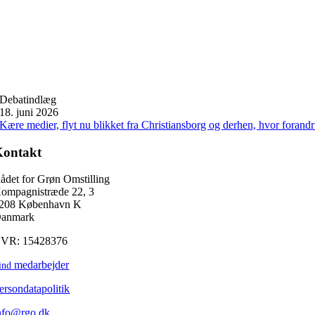
Debatindlæg
18. juni 2026
Kære medier, flyt nu blikket fra Christiansborg og derhen, hvor forand
Kontakt
ådet for Grøn Omstilling
ompagnistræde 22, 3
208 København K
anmark
VR: 15428376
medarbejder
ind
ersondatapolitik
nfo@rgo.dk