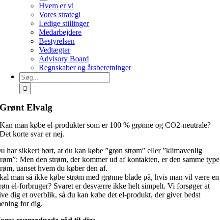
Hvem er vi
Vores strategi
Ledige stillinger
Medarbejdere
Bestyrelsen
Vedtægter
Advisory Board
Regnskaber og årsberetninger
Søg
efter:
Grønt Elvalg
Kan man købe el-produkter som er 100 % grønne og CO2-neutrale?
Det korte svar er nej.
u har sikkert hørt, at du kan købe ”grøn strøm” eller ”klimavenlig
trøm”: Men den strøm, der kommer ud af kontakten, er den samme type
trøm, uanset hvem du køber den af.
kal man så ikke købe strøm med grønne blade på, hvis man vil være en
røn el-forbruger? Svaret er desværre ikke helt simpelt. Vi forsøger at
ive dig et overblik, så du kan købe det el-produkt, der giver bedst
ening for dig.