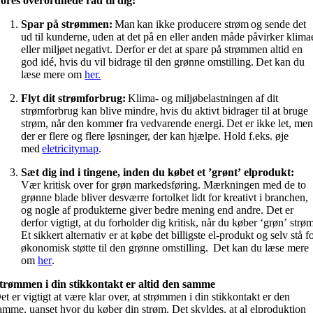
ores overordnede råd til dig:
Spar på strømmen:
Man kan ikke producere strøm og sende det
ud til kunderne, uden at det på en eller anden måde påvirker klima
eller miljøet negativt. Derfor er det at spare på strømmen altid en
god idé, hvis du vil bidrage til den grønne omstilling. Det kan du
læse mere om
her.
Flyt dit strømforbrug:
Klima- og miljøbelastningen af dit
strømforbrug kan blive mindre, hvis du aktivt bidrager til at bruge
strøm, når den kommer fra vedvarende energi. Det er ikke let, me
der er flere og flere løsninger, der kan hjælpe. Hold f.eks. øje
med
eletricitymap
.
Sæt dig ind i tingene, inden du købet et ’grønt’ elprodukt:
Vær kritisk over for grøn markedsføring. Mærkningen med de to
grønne blade bliver desværre fortolket lidt for kreativt i branchen,
og nogle af produkterne giver bedre mening end andre. Det er
derfor vigtigt, at du forholder dig kritisk, når du køber ‘grøn’ strø
Et sikkert alternativ er at købe det billigste el-produkt og selv stå f
økonomisk støtte til den grønne omstilling. Det kan du læse mere
om
her
.
trømmen i din stikkontakt er altid den samme
et er vigtigt at være klar over, at strømmen i din stikkontakt er den
amme, uanset hvor du køber din strøm. Det skyldes, at al elproduktion