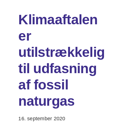
Klimaaftalen
Om os
er
Søg
efter:
utilstrækkelig
til udfasning
af fossil
naturgas
16. september 2020