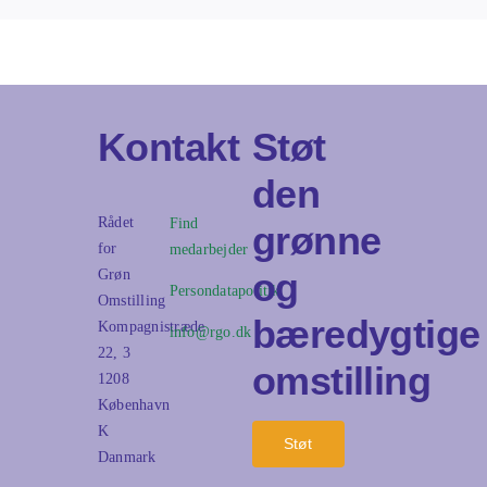
Kontakt
Støt
den
Rådet
Find
grønne
for
medarbejder
og
Grøn
Persondatapolitik
Omstilling
bæredygtige
Kompagnistræde
info@rgo.dk
22, 3
omstilling
1208
København
K
Støt
Danmark