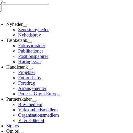
g
er:
oggle
avigation
Nyheder
Seneste nyheder
Nyhedsbrev
Tænketank
Fokusområder
Publikationer
Positionspapirer
Høringssvar
Handletank
Projekter
Future Labs
Foredrag
Arrangementer
Podcast Grønt Europa
Partnerskaber
Bliv medlem
Virksomhedsmedlem
Organisationsmedlem
Vi er støttet af
Støt os
Om os