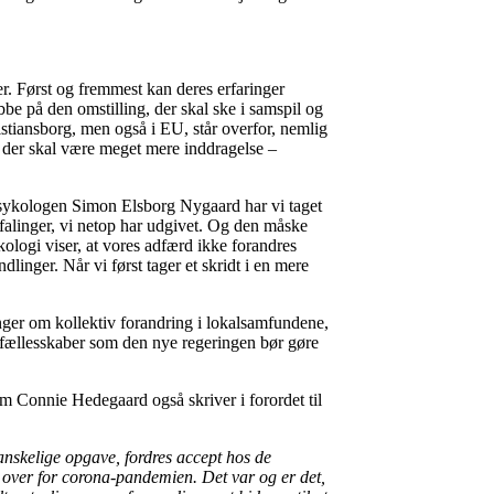
er. Først og fremmest kan deres erfaringer
be på den omstilling, der skal ske i samspil og
istiansborg, men også i EU, står overfor, nemlig
t der skal være meget mere inddragelse –
psykologen Simon Elsborg Nygaard har vi taget
alinger, vi netop har udgivet. Og den måske
ologi viser, at vores adfærd ikke forandres
inger. Når vi først tager et skridt i en mere
linger om kollektiv forandring i lokalsamfundene,
 fællesskaber som den nye regeringen bør gøre
m Connie Hedegaard også skriver i forordet til
vanskelige opgave, fordres accept hos de
d over for corona-pandemien. Det var og er det,