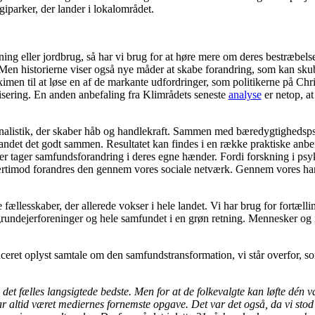
rgiparker, der lander i lokalområdet.
ing eller jordbrug, så har vi brug for at høre mere om deres bestræbels
. Men historierne viser også nye måder at skabe forandring, som kan skub
imen til at løse en af de markante udfordringer, som politikerne på Chr
risering. En anden anbefaling fra Klimrådets seneste
analyse
er netop, a
urnalistik, der skaber håb og handlekraft. Sammen med bæredygtigheds
ndet det godt sammen. Resultatet kan findes i en række praktiske anbef
der tager samfundsforandring i deres egne hænder. Fordi forskning i psyk
ærtimod forandres den gennem vores sociale netværk. Gennem vores handl
e fællesskaber, der allerede vokser i hele landet. Vi har brug for fortæl
grundejerforeninger og hele samfundet i en grøn retning. Mennesker og
eret oplyst samtale om den samfundstransformation, vi står overfor, so
l det fælles langsigtede bedste. Men for at de folkevalgte kan løfte dén 
ar altid været mediernes fornemste opgave. Det var det også, da vi sto