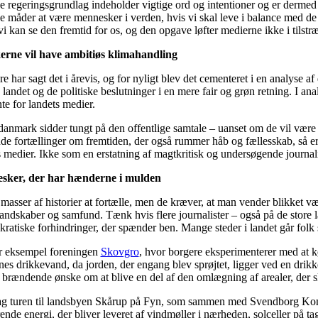
e regeringsgrundlag indeholder vigtige ord og intentioner og er dermed e
ye måder at være mennesker i verden, hvis vi skal leve i balance med de
 vi kan se den fremtid for os, og den opgave løfter medierne ikke i tilstr
rne vil have ambitiøs klimahandling
re har sagt det i årevis, og for nyligt blev det cementeret i en analyse
 landet og de politiske beslutninger i en mere fair og grøn retning. I a
te for landets medier.
anmark sidder tungt på den offentlige samtale – uanset om de vil være ve
de fortællinger om fremtiden, der også rummer håb og fællesskab, så er 
s medier. Ikke som en erstatning af magtkritisk og undersøgende journali
sker, der har hænderne i mulden
masser af historier at fortælle, men de kræver, at man vender blikket væk
landskaber og samfund. Tænk hvis flere journalister – også på de store
kratiske forhindringer, der spænder ben. Mange steder i landet går folk
r eksempel foreningen
Skovgro
, hvor borgere eksperimenterer med at kø
nes drikkevand, da jorden, der engang blev sprøjtet, ligger ved en drik
 brændende ønske om at blive en del af den omlægning af arealer, der ska
tag turen til landsbyen Skårup på Fyn, som sammen med Svendborg Komm
nde energi, der bliver leveret af vindmøller i nærheden, solceller på ta