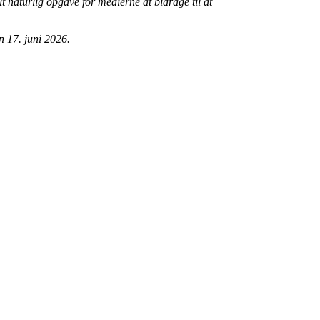
t naturlig opgave for medierne at bidrage til at
n 17. juni 2026.