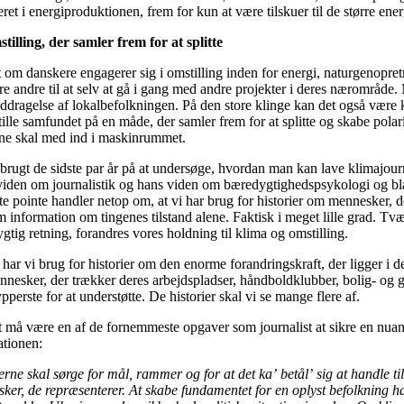
ret i energiproduktionen, frem for kun at være tilskuer til de større ene
tilling, der samler frem for at splitte
 om danskere engagerer sig i omstilling inden for energi, naturgenopretn
ere andre til at selv at gå i gang med andre projekter i deres nærområde
ddragelse af lokalbefolkningen. På den store klinge kan det også være k
tille samfundet på en måde, der samler frem for at splitte og skabe pola
ne skal med ind i maskinrummet.
 brugt de sidste par år på at undersøge, hvordan man kan lave klimajo
viden om journalistik og hans viden om bæredygtighedspsykologi og bla
ste pointe handler netop om, at vi har brug for historier om mennesker, 
 information om tingenes tilstand alene. Faktisk i meget lille grad. Tv
gtig retning, forandres vores holdning til klima og omstilling.
har vi brug for historier om den enorme forandringskraft, der ligger i d
nesker, der trækker deres arbejdspladser, håndboldklubber, bolig- og 
pperste for at understøtte. De historier skal vi se mange flere af.
t må være en af de fornemmeste opgaver som journalist at sikre en nuanc
ationen:
erne skal sørge for mål, rammer og for at det ka’ betål’ sig at handle ti
ker, de repræsenterer. At skabe fundamentet for en oplyst befolkning h