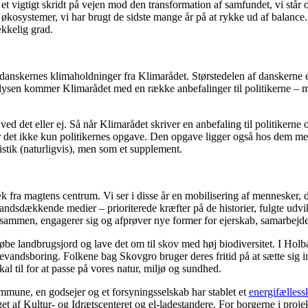
t vigtigt skridt på vejen mod den transformation af samfundet, vi står o
 økosystemer, vi har brugt de sidste mange år på at rykke ud af balanc
ækkelig grad.
 af danskernes klimaholdninger fra Klimarådet. Størstedelen af danskerne
nalysen kommer Klimarådet med en række anbefalinger til politikerne – me
d det eller ej. Så når Klimarådet skriver en anbefaling til politikerne 
det ikke kun politikernes opgave. Den opgave ligger også hos dem med d
stik (naturligvis), men som et supplement.
 fra magtens centrum. Vi ser i disse år en mobilisering af mennesker, der
 landsdækkende medier – prioriterede kræfter på de historier, fulgte u
 sammen, engagerer sig og afprøver nye former for ejerskab, samarbejde 
be landbrugsjord og lave det om til skov med høj biodiversitet. I Holbæk
kevandsboring. Folkene bag Skovgro bruger deres fritid på at sætte sig 
l til for at passe på vores natur, miljø og sundhed.
une, en godsejer og et forsyningsselskab har stablet et
energifælless
get af Kultur- og Idrætscenteret og el-ladestandere. For borgerne i proj