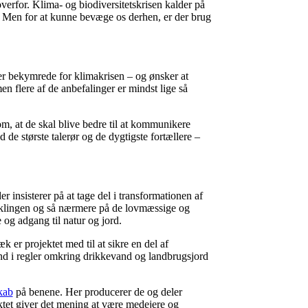
verfor. Klima- og biodiversitetskrisen kalder på
e. Men for at kunne bevæge os derhen, er der brug
 er bekymrede for klimakrisen – og ønsker at
n flere af de anbefalinger er mindst lige så
om, at de skal blive bedre til at kommunikere
e største talerør og de dygtigste fortællere –
 insisterer på at tage del i transformationen af
dviklingen og så nærmere på de lovmæssige og
og adgang til natur og jord.
 er projektet med til at sikre en del af
ind i regler omkring drikkevand og landbrugsjord
kab
på benene. Her producerer de og deler
ektet giver det mening at være medejere og