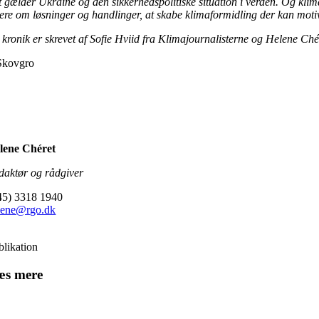
t gælder Ukraine og den sikkerhedspolitiske situation i verden. Og klim
ere om løsninger og handlinger, at skabe klimaformidling der kan motiv
kronik er skrevet af Sofie Hviid fra Klimajournalisterne og Helene Chér
Skovgro
lene Chéret
daktør og rådgiver
45) 3318 1940
lene@rgo.dk
blikation
æs mere