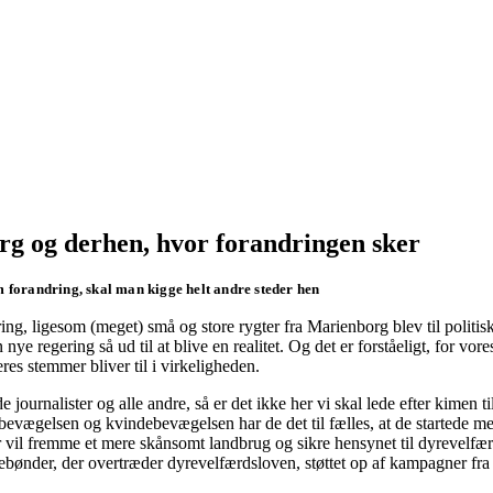
org og derhen, hvor forandringen sker
m forandring, skal man kigge helt andre steder hen
ng, ligesom (meget) små og store rygter fra Marienborg blev til politisk
 regering så ud til at blive en realitet. Og det er forståeligt, for vore
es stemmer bliver til i virkeligheden.
nalister og alle andre, så er det ikke her vi skal lede efter kimen til
evægelsen og kvindebevægelsen har de det til fælles, at de startede m
er vil fremme et mere skånsomt landbrug og sikre hensynet til dyrevelfær
ebønder, der overtræder dyrevelfærdsloven, støttet op af kampagner fra