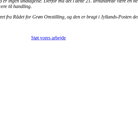
a er ingen undtagelse. Derfor må det i dette 21. århundrede være en hel
ere til handling.
et fra Rådet for Grøn Omstilling, og den er bragt i Jyllands-Posten de
Støt vores arbejde