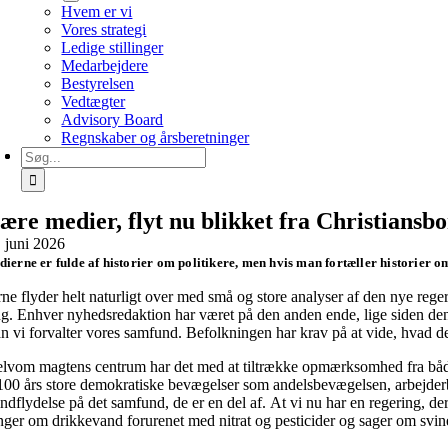
Hvem er vi
Vores strategi
Ledige stillinger
Medarbejdere
Bestyrelsen
Vedtægter
Advisory Board
Regnskaber og årsberetninger
Søg
efter:
ære medier, flyt nu blikket fra Christiansb
. juni 2026
ierne er fulde af historier om politikere, men hvis man fortæller historier o
e flyder helt naturligt over med små og store analyser af den nye regeri
g. Enhver nyhedsredaktion har været på den anden ende, lige siden den nye
n vi forvalter vores samfund. Befolkningen har krav på at vide, hvad der
lvom magtens centrum har det med at tiltrække opmærksomhed fra både jour
 100 års store demokratiske bevægelser som andelsbevægelsen, arbejderb
indflydelse på det samfund, de er en del af. At vi nu har en regering, d
inger om drikkevand forurenet med nitrat og pesticider og sager om svin