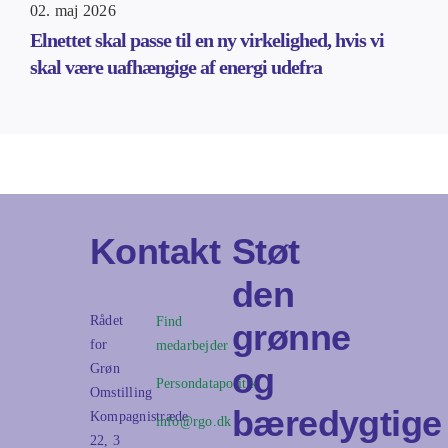
02. maj 2026
Elnettet skal passe til en ny virkelighed, hvis vi
skal være uafhængige af energi udefra
Kontakt
Støt
den
Rådet
Find
grønne
for
medarbejder
og
Grøn
Persondatapolitik
Omstilling
bæredygtige
Kompagnistræde
info@rgo.dk
22, 3