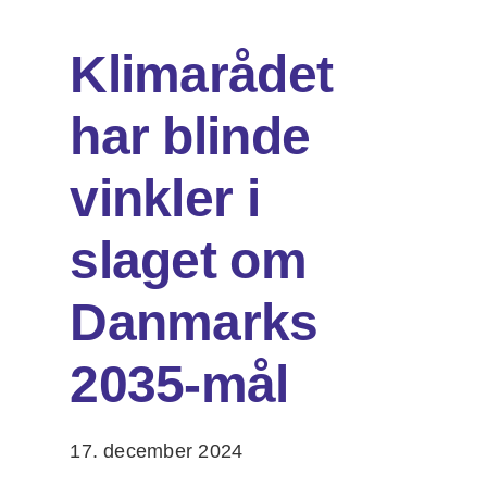
Klimarådet
Om os
har blinde
DA
EN
Søg
vinkler i
efter:
slaget om
Danmarks
2035-mål
17. december 2024