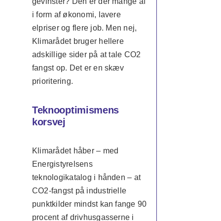
gevinster? Den er der mange af
i form af økonomi, lavere
elpriser og flere job. Men nej,
Klimarådet bruger hellere
adskillige sider på at tale CO2
fangst op. Det er en skæv
prioritering.
Teknooptimismens
korsvej
Klimarådet håber – med
Energistyrelsens
teknologikatalog i hånden – at
CO2-fangst på industrielle
punktkilder mindst kan fange 90
procent af drivhusgasserne i