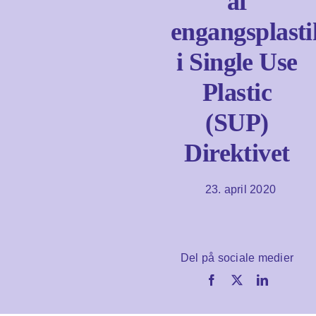
af
engangsplasti
Om os
i Single Use
Plastic
Søg
efter:
(SUP)
Direktivet
23. april 2020
Del på sociale medier