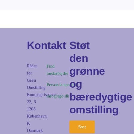
Kontakt
Støt
den
Rådet
Find
grønne
for
medarbejder
og
Grøn
Persondatapolitik
Omstilling
bæredygtige
Kompagnistræde
info@rgo.dk
22, 3
omstilling
1208
København
K
Støt
Danmark