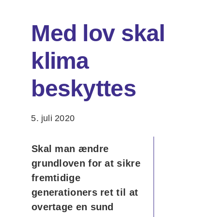
Med lov skal
Om os
klima
DA
EN
Søg
beskyttes
efter:
5. juli 2020
Skal man ændre
grundloven for at sikre
fremtidige
generationers ret til at
overtage en sund