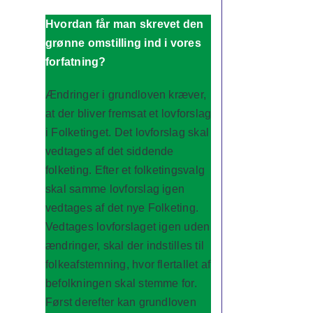
Hvordan får man skrevet den
grønne omstilling ind i vores
forfatning?
Ændringer i grundloven kræver,
at der bliver fremsat et lovforslag
i Folketinget. Det lovforslag skal
vedtages af det siddende
folketing. Efter et folketingsvalg
skal samme lovforslag igen
vedtages af det nye Folketing.
Vedtages lovforslaget igen uden
ændringer, skal der indstilles til
folkeafstemning, hvor flertallet af
befolkningen skal stemme for.
Først derefter kan grundloven