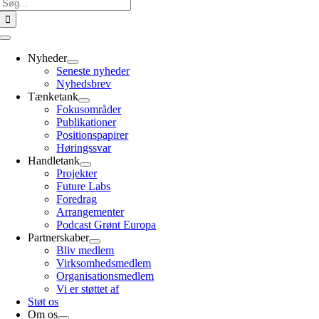
Søg
efter:
Toggle
Navigation
Nyheder
Seneste nyheder
Nyhedsbrev
Tænketank
Fokusområder
Publikationer
Positionspapirer
Høringssvar
Handletank
Projekter
Future Labs
Foredrag
Arrangementer
Podcast Grønt Europa
Partnerskaber
Bliv medlem
Virksomhedsmedlem
Organisationsmedlem
Vi er støttet af
Støt os
Om os