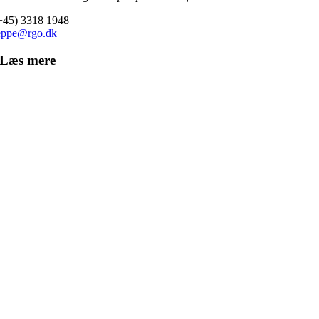
+45) 3318 1948
eppe@rgo.dk
Læs mere