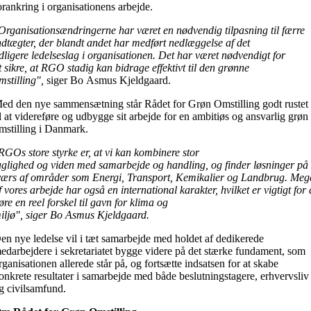
orankring i organisationens arbejde.
Organisationsændringerne har været en nødvendig tilpasning til færre
ndtægter, der blandt andet har medført nedlæggelse af det
idligere ledelseslag i organisationen. Det har været nødvendigt for
t sikre, at RGO stadig kan bidrage effektivt til den grønne
mstilling",
siger Bo Asmus Kjeldgaard.
ed den nye sammensætning står Rådet for Grøn Omstilling godt rustet
il at videreføre og udbygge sit arbejde for en ambitiøs og ansvarlig grøn
mstilling i Danmark.
RGOs store styrke er, at vi kan kombinere stor
aglighed og viden med samarbejde og handling, og finder løsninger på
værs af områder som Energi, Transport, Kemikalier og Landbrug. Meg
f vores arbejde har også en international karakter, hvilket er vigtigt for 
øre en reel forskel til gavn for klima og
iljø", siger Bo Asmus Kjeldgaard.
en nye ledelse vil i tæt samarbejde med holdet af dedikerede
edarbejdere i sekretariatet bygge videre på det stærke fundament, som
rganisationen allerede står på, og fortsætte indsatsen for at skabe
onkrete resultater i samarbejde med både beslutningstagere, erhvervsliv
g civilsamfund.