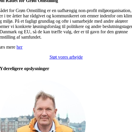
m Rådet for Grøn Omstilling
ådet for Grøn Omstilling er en uafhængig non-profit miljøorganisation,
er i tre årtier har rådgivet og kommunikeret om emner indenfor om kli
g miljø. På et fagligt grundlag og ofte i samarbejde med andre aktører
ormer vi konkrete løsningsforslag til politikere og andre beslutningstage
 Danmark og EU, så de kan træffe valg, der er til gavn for den grønne
mstilling af samfundet.
æs mere
her
Støt vores arbejde
Ydereligere opslysninger