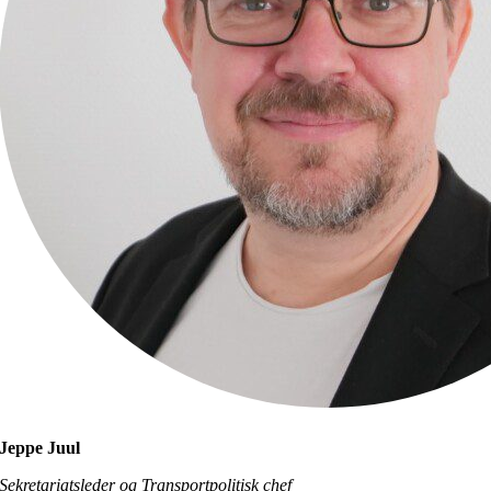
Jeppe Juul
Sekretariatsleder og Transportpolitisk chef