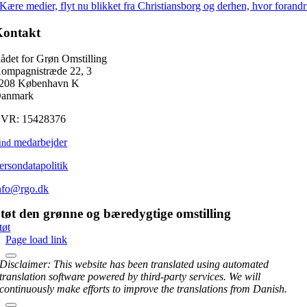
Kære medier, flyt nu blikket fra Christiansborg og derhen, hvor forand
Kontakt
ådet for Grøn Omstilling
ompagnistræde 22, 3
208 København K
anmark
VR: 15428376
medarbejder
ind
ersondatapolitik
nfo@rgo.dk
tøt den grønne og bæredygtige omstilling
tøt
Page load link
Disclaimer: This website has been translated using automated
translation software powered by third-party services. We will
continuously make efforts to improve the translations from Danish.