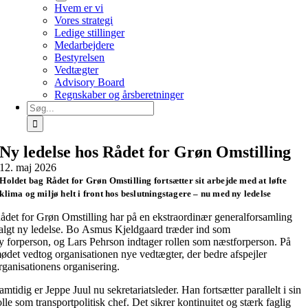
Hvem er vi
Vores strategi
Ledige stillinger
Medarbejdere
Bestyrelsen
Vedtægter
Advisory Board
Regnskaber og årsberetninger
Søg
efter:
Ny ledelse hos Rådet for Grøn Omstilling
12. maj 2026
Holdet bag Rådet for Grøn Omstilling fortsætter sit arbejde med at løfte
klima og miljø helt i front hos beslutningstagere – nu med ny ledelse
ådet for Grøn Omstilling har på en ekstraordinær generalforsamling
algt ny ledelse. Bo Asmus Kjeldgaard træder ind som
y forperson, og Lars Pehrson indtager rollen som næstforperson. På
ødet vedtog organisationen nye vedtægter, der bedre afspejler
rganisationens organisering.
amtidig er Jeppe Juul nu sekretariatsleder. Han fortsætter parallelt i sin
olle som transportpolitisk chef. Det sikrer kontinuitet og stærk faglig