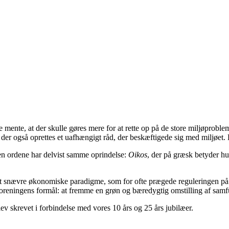
 mente, at der skulle gøres mere for at rette op på de store miljøproblem
der også oprettes et uafhængigt råd, der beskæftigede sig med miljøe
n ordene har delvist samme oprindelse:
Oikos
, der på græsk betyder hu
et snævre økonomiske paradigme, som for ofte prægede reguleringen på 
r foreningens formål: at fremme en grøn og bæredygtig omstilling af samf
ev skrevet i forbindelse med vores 10 års og 25 års jubilæer.