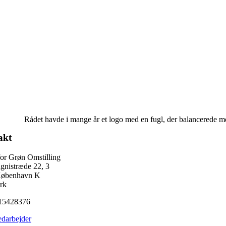
Rådet havde i mange år et logo med en fugl, der balancerede med
akt
for Grøn Omstilling
nistræde 22, 3
København K
rk
15428376
darbejder