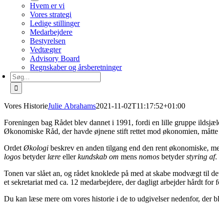
Hvem er vi
Vores strategi
Ledige stillinger
Medarbejdere
Bestyrelsen
Vedtægter
Advisory Board
Regnskaber og årsberetninger
Søg
efter:
Vores Historie
Julie Abrahams
2021-11-02T11:17:52+01:00
Foreningen bag Rådet blev dannet i 1991, fordi en lille gruppe ildsjæle
Økonomiske Råd, der havde øjnene stift rettet mod økonomien, måtte 
Ordet
Økologi
beskrev en anden tilgang end den rent økonomiske, me
logos
betyder
lære
eller
kundskab om
mens
nomos
betyder
styring af
.
Tonen var slået an, og rådet knoklede på med at skabe modvægt til d
et sekretariat med ca. 12 medarbejdere, der dagligt arbejder hårdt fo
Du kan læse mere om vores historie i de to udgivelser nedenfor, der bl