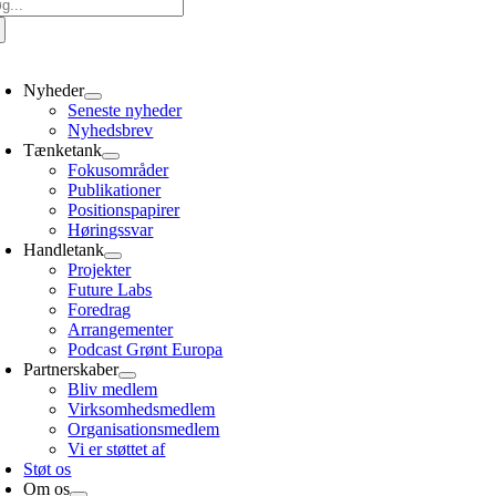
g
er:
oggle
avigation
Nyheder
Seneste nyheder
Nyhedsbrev
Tænketank
Fokusområder
Publikationer
Positionspapirer
Høringssvar
Handletank
Projekter
Future Labs
Foredrag
Arrangementer
Podcast Grønt Europa
Partnerskaber
Bliv medlem
Virksomhedsmedlem
Organisationsmedlem
Vi er støttet af
Støt os
Om os