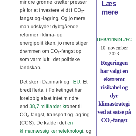
Læs
mindre grønne kræfter presser
på for at investere vildt i CO₂-
mere
fangst og -lagring. Og jo mere
man udskyder dybtgående
reformer i klima- og
DEBATINDLÆG
energipolitikken, jo mere stiger
10. november
drømmen om CO₂-fangst op
2023
som varm luft i det politiske
Regeringen
landskab.
har valgt en
ekstremt
Det sker i Danmark og i
EU
. Et
risikabel og
bredt flertal i Folketinget har
dyr
foreløbig afsat intet mindre
klimastrategi
end
38,7 milliarder kr
oner til
ved at satse på
CO₂-fangst, transport og lagring
CO₂-fangst
(CCS). De kalder det
en
klimamæssig kerneteknologi
, og