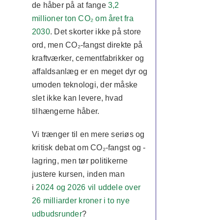
de håber på at fange
3,2
millioner ton CO₂ om året fra
2030
. Det skorter ikke på store
ord, men CO₂-fangst direkte på
kraftværker, cementfabrikker og
affaldsanlæg er en meget dyr og
umoden teknologi, der måske
slet ikke kan levere, hvad
tilhængerne håber.
Vi trænger til en mere seriøs og
kritisk debat om CO₂-fangst og -
lagring, men tør politikerne
justere kursen, inden man
i
2024 og 2026 vil uddele over
26 milliarder kroner i to nye
udbudsrunder
?