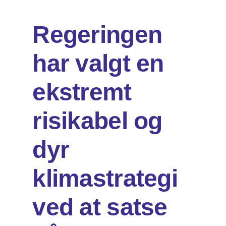
Regeringen
Om os
har valgt en
DA
EN
Søg
ekstremt
efter:
risikabel og
dyr
klimastrategi
ved at satse