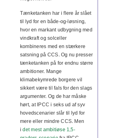
Tænketanken har i flere år slået
til lyd for en både-og-løsning,
hvor en markant udbygning med
vindkraft og solceller
kombineres med en stærkere
satsning på CCS. Og nu presser
tænketanken på for endnu større
ambitioner. Mange
klimabekymrede borgere vil
sikkert være til fals for den slags
argumenter. Og de har måske
hørt, at IPCC i seks ud af syv
hovedscenarier slår til lyd for
mere eller mindre CCS. Men
i
det mest ambitiøse 1,5-
graders-scenarie
fra IPCC