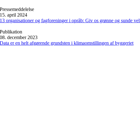
Pressemeddelelse
15. april 2024
13 organisationer og fagforeninger i opråb: Giv os grønne og sunde v
Publikation
08. december 2023
Data er en helt afgørende grundsten i klimaomstillingen af byggeriet