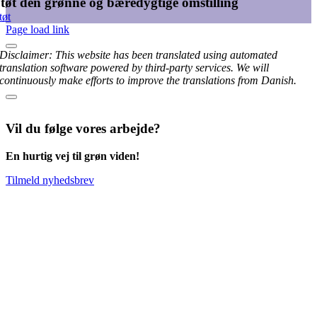
tøt den grønne og bæredygtige omstilling
tøt
Page load link
Disclaimer: This website has been translated using automated
translation software powered by third-party services. We will
continuously make efforts to improve the translations from Danish.
Vil du følge vores arbejde?
En hurtig vej til grøn viden!
Tilmeld nyhedsbrev
Go
to
Top