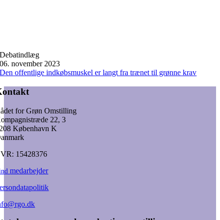
Debatindlæg
06. november 2023
Den offentlige indkøbsmuskel er langt fra trænet til grønne krav
Kontakt
ådet for Grøn Omstilling
ompagnistræde 22, 3
208 København K
anmark
VR: 15428376
medarbejder
ind
ersondatapolitik
nfo@rgo.dk