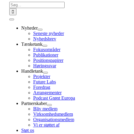
Søg
efter:
Toggle
Navigation
Nyheder
Seneste nyheder
Nyhedsbrev
Tænketank
Fokusområder
Publikationer
Positionspapirer
Høringssvar
Handletank
Projekter
Future Labs
Foredrag
Arrangementer
Podcast Grønt Europa
Partnerskaber
Bliv medlem
Virksomhedsmedlem
Organisationsmedlem
Vi er støttet af
Støt os