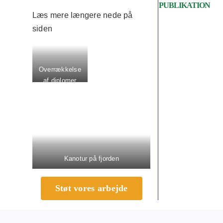
PUBLIKATION
Læs mere længere nede på
siden
Overrækkelse
af diplomer
Kanotur på fjorden
Støt vores arbejde