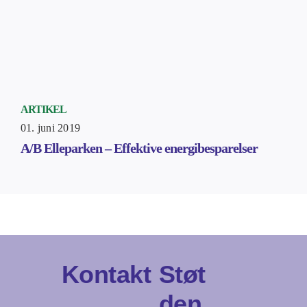
ARTIKEL
01. juni 2019
A/B Elleparken – Effektive energibesparelser
Kontakt
Støt
den