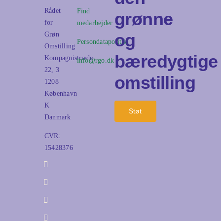
Rådet
Find
grønne
for
medarbejder
og
Grøn
Persondatapolitik
Omstilling
bæredygtige
Kompagnistræde
info@rgo.dk
22, 3
omstilling
1208
København
K
Støt
Danmark
CVR:
15428376