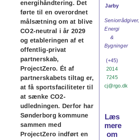
energihåndtering. Det
Jarby
førte til en overordnet
Seniorrådgiver,
målsætning om at blive
Energi
CO2-neutral i år 2029
&
og etableringen af et
Bygninger
offentlig-privat
partnerskab,
(+45)
ProjectZero. Ét af
2014
partnerskabets tiltag er,
7245
cj@rgo.dk
at få sportsfaciliteter til
at sænke CO2-
udledningen. Derfor har
Sønderborg kommune
Læs
mere
sammen med
om
ProjectZero indført en