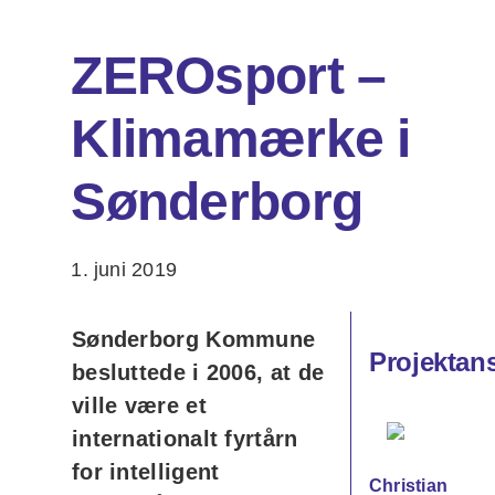
ZEROsport –
Om os
Klimamærke i
DA
EN
Søg
Sønderborg
efter:
1. juni 2019
Sønderborg Kommune
Projektans
besluttede i 2006, at de
ville være et
internationalt fyrtårn
for intelligent
Christian