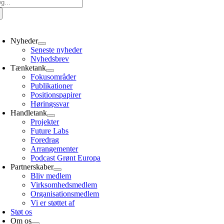
g
er:
oggle
avigation
Nyheder
Seneste nyheder
Nyhedsbrev
Tænketank
Fokusområder
Publikationer
Positionspapirer
Høringssvar
Handletank
Projekter
Future Labs
Foredrag
Arrangementer
Podcast Grønt Europa
Partnerskaber
Bliv medlem
Virksomhedsmedlem
Organisationsmedlem
Vi er støttet af
Støt os
Om os