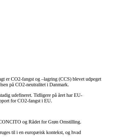
jagt er CO2-fangst og –lagring (CCS) blevet udpeget
belsen på CO2-neutralitet i Danmark.
adig udefineret. Tidligere på året har EU-
apport for CO2-fangst i EU.
– CONCITO og Rådet for Grøn Omstilling.
bruges til i en europæisk kontekst, og hvad