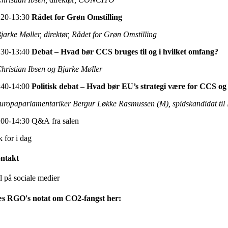
:20-13:30
Rådet for Grøn Omstilling
Bjarke Møller, direktør, Rådet for Grøn Omstilling
:30-13:40
Debat – Hvad bør CCS bruges til og i hvilket omfang?
Christian Ibsen og Bjarke Møller
:40-14:00
Politisk debat – Hvad bør EU’s strategi være for CCS 
europaparlamentariker Bergur Løkke Rasmussen (M), spidskandidat til
:00-14:30 Q&A fra salen
k for i dag
ntakt
l på sociale medier
s RGO's notat om CO2-fangst her: