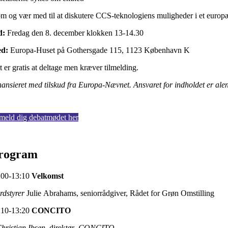
m og vær med til at diskutere CCS-teknologiens muligheder i et europ
d:
Fredag den 8. december klokken 13-14.30
ed:
Europa-Huset på Gothersgade 115, 1123 København K
t er gratis at deltage men kræver tilmelding.
nansieret med tilskud fra Europa-Nævnet. Ansvaret for indholdet er ale
lmeld dig debatmødet her
rogram
:00-13:10
Velkomst
rdstyrer
Julie Abrahams, seniorrådgiver, Rådet for Grøn Omstilling
:10-13:20
CONCITO
Christian Ibsen,
direktør
, CONCITO