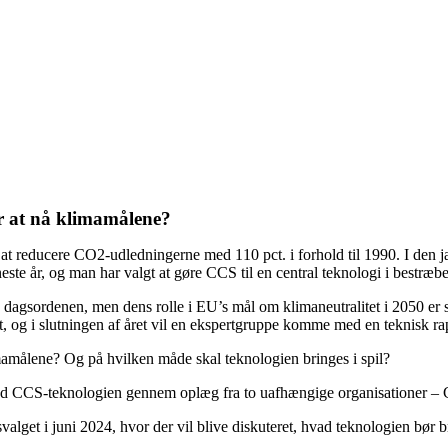
or at nå klimamålene?
 at reducere CO2-udledningerne med 110 pct. i forhold til 1990. I den 
este år, og man har valgt at gøre CCS til en central teknologi i bestræ
agsordenen, men dens rolle i EU’s mål om klimaneutralitet i 2050 er st
og i slutningen af året vil en ekspertgruppe komme med en teknisk r
mamålene? Og på hvilken måde skal teknologien bringes i spil?
ved CCS-teknologien gennem oplæg fra to uafhængige organisationer 
valget i juni 2024, hvor der vil blive diskuteret, hvad teknologien bør 