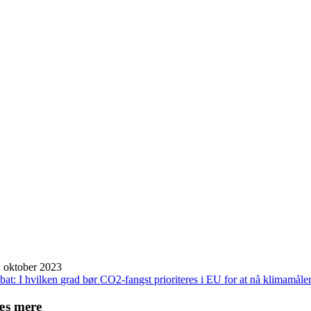
. oktober 2023
bat: I hvilken grad bør CO2-fangst prioriteres i EU for at nå klimamåle
æs mere