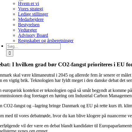
Hvem er vi
Vores strategi
Ledige stillinger
Medarbejdere
Bestyrelsen
Vedtægter
Advisory Board
Regnskaber og årsberetninger
Søg
efter:
bat: I hvilken grad bør CO2-fangst prioriteres i EU f
nmark skal være klimaneutral i 2045 og allerede fem år senere er målet
m en vigtig brik. Teknologien har fyldt meget i den danske debat det sen
en europæisk kontekst er teknologien også så småt begyndt at komme på d
mmissionen dog foretaget en høring om Industrial Carbon Management, 
n CO2-fangst og –lagring bringe Danmark og EU på rette kurs ift. kli
m med til vores debatmøde, hvor du kan blive klogere på nuancerne 
terfølgende vil der være en debat blandt kandidater til Europaparlaments
nelisterne synes om emnet.