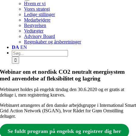
Hvem er vi
Vores strategi
Ledige stillinger
Medarbejdere
Bestyrelsen
Vedtægter
Advisory Board
Regnskaber og årsberetninger
DA
EN
Søg
efter:
Webinar om et nordisk CO2 neutralt energisystem
med anvendelse af fleksibilitet og lagring
Webinaret holdes på engelsk tirsdag den 30.6.2020 og er gratis at
deltage i, men registrering kræves.
Webinaret arrangeres af den danske arbejdsgruppe i International Smar
Grid Action Network (ISGAN), hvor Rådet for Grøn Omstilling
deltager.
Se fuldt program på engelsk og registrer dig her