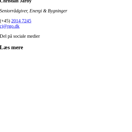
Christian Jarby
Seniorrådgiver, Energi & Bygninger
(+45)
2014 7245
cj@rgo.dk
Del på sociale medier
Læs mere