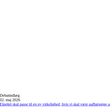
Debatindlæg
02. maj 2026
Elnettet skal passe til en ny virkelighed, hvis vi skal være uafhængige a