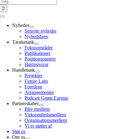
Søg
efter:
Toggle
Navigation
Nyheder
Seneste nyheder
Nyhedsbrev
Tænketank
Fokusområder
Publikationer
Positionspapirer
Høringssvar
Handletank
Projekter
Future Labs
Foredrag
Arrangementer
Podcast Grønt Europa
Partnerskaber
Bliv medlem
Virksomhedsmedlem
Organisationsmedlem
Vi er støttet af
Støt os
Om os