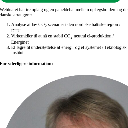
Webinaret har tre oplæg og en paneldebat mellem oplægsholdere og de
danske arrangører.
Analyse af lav CO
scenarier i den nordiske baltiske region /
2
DTU
Virkemidler til at nå en stabil CO
neutral el-produktion /
2
Energinet
El-lagre til understøttelse af energi- og el-systemet / Teknologisk
Institut
For yderligere information: