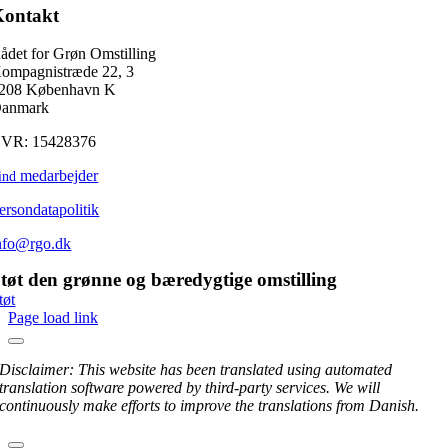
Kontakt
ådet for Grøn Omstilling
ompagnistræde 22, 3
208 København K
anmark
VR: 15428376
medarbejder
ind
ersondatapolitik
nfo@rgo.dk
tøt den grønne og bæredygtige omstilling
tøt
Page load link
Disclaimer: This website has been translated using automated
translation software powered by third-party services. We will
continuously make efforts to improve the translations from Danish.