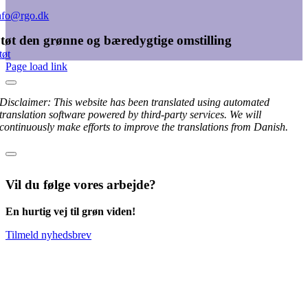
nfo@rgo.dk
tøt den grønne og bæredygtige omstilling
tøt
Page load link
Disclaimer: This website has been translated using automated
translation software powered by third-party services. We will
continuously make efforts to improve the translations from Danish.
Vil du følge vores arbejde?
En hurtig vej til grøn viden!
Tilmeld nyhedsbrev
Go
to
Top