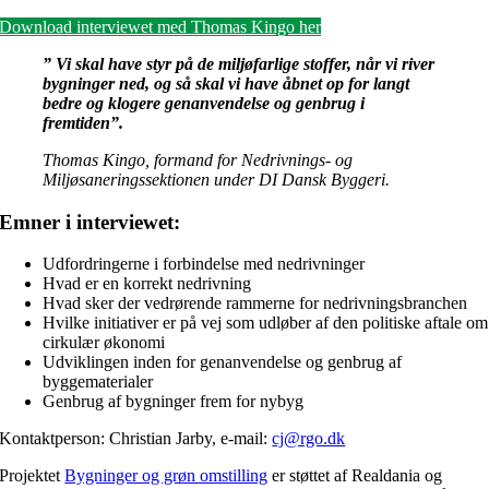
Download interviewet med Thomas Kingo her
” Vi skal have styr på de miljøfarlige stoffer, når vi river
bygninger ned, og så skal vi have åbnet op for langt
bedre og klogere genanvendelse og genbrug i
fremtiden”.
Thomas Kingo, formand for Nedrivnings- og
Miljøsaneringssektionen under DI Dansk Byggeri.
Emner i interviewet:
Udfordringerne i forbindelse med nedrivninger
Hvad er en korrekt nedrivning
Hvad sker der vedrørende rammerne for nedrivningsbranchen
Hvilke initiativer er på vej som udløber af den politiske aftale om
cirkulær økonomi
Udviklingen inden for genanvendelse og genbrug af
byggematerialer
Genbrug af bygninger frem for nybyg
Kontaktperson: Christian Jarby, e-mail:
cj@rgo.dk
Projektet
Bygninger og grøn omstilling
er støttet af Realdania og