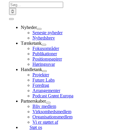
Søg
efter:
Toggle
Navigation
Nyheder
Seneste nyheder
Nyhedsbrev
Tænketank
Fokusområder
Publikationer
Positionspapirer
Høringssvar
Handletank
Projekter
Future Labs
Foredrag
Arrangementer
Podcast Grønt Europa
Partnerskaber
Bliv medlem
Virksomhedsmedlem
Organisationsmedlem
Vi er støttet af
Støt os