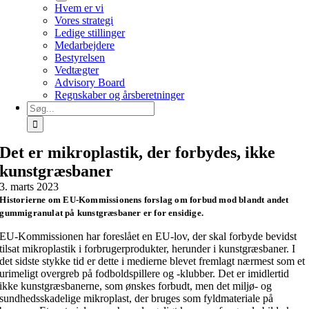
Hvem er vi
Vores strategi
Ledige stillinger
Medarbejdere
Bestyrelsen
Vedtægter
Advisory Board
Regnskaber og årsberetninger
Søg
efter:
Det er mikroplastik, der forbydes, ikke
kunstgræsbaner
3. marts 2023
Historierne om EU-Kommissionens forslag om forbud mod blandt andet
gummigranulat på kunstgræsbaner er for ensidige.
EU-Kommissionen har foreslået en EU-lov, der skal forbyde bevidst
tilsat mikroplastik i forbrugerprodukter, herunder i kunstgræsbaner. I
det sidste stykke tid er dette i medierne blevet fremlagt nærmest som et
urimeligt overgreb på fodboldspillere og -klubber. Det er imidlertid
ikke kunstgræsbanerne, som ønskes forbudt, men det miljø- og
sundhedsskadelige mikroplast, der bruges som fyldmateriale på