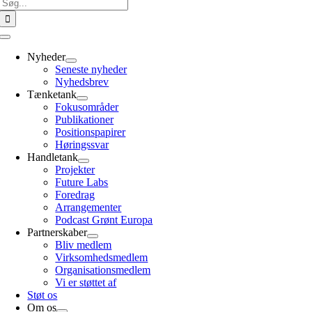
Søg
efter:
Toggle
Navigation
Nyheder
Seneste nyheder
Nyhedsbrev
Tænketank
Fokusområder
Publikationer
Positionspapirer
Høringssvar
Handletank
Projekter
Future Labs
Foredrag
Arrangementer
Podcast Grønt Europa
Partnerskaber
Bliv medlem
Virksomhedsmedlem
Organisationsmedlem
Vi er støttet af
Støt os
Om os