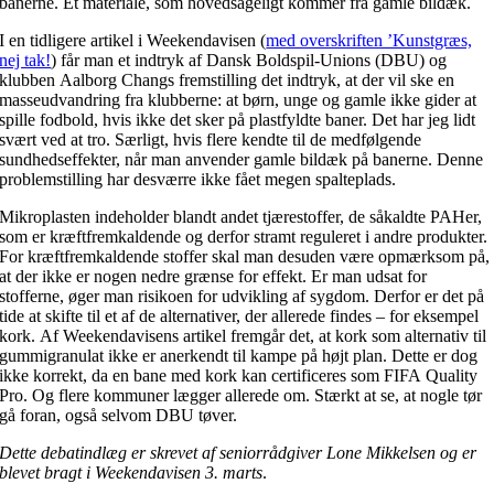
banerne. Et materiale, som hovedsageligt kommer fra gamle bildæk.
I en tidligere artikel i Weekendavisen (
med overskriften ’Kunstgræs,
nej tak!
) får man et indtryk af Dansk Boldspil-Unions (DBU) og
klubben Aalborg Changs fremstilling det indtryk, at der vil ske en
masseudvandring fra klubberne: at børn, unge og gamle ikke gider at
spille fodbold, hvis ikke det sker på plastfyldte baner. Det har jeg lidt
svært ved at tro. Særligt, hvis flere kendte til de medfølgende
sundhedseffekter, når man anvender gamle bildæk på banerne. Denne
problemstilling har desværre ikke fået megen spalteplads.
Mikroplasten indeholder blandt andet tjærestoffer, de såkaldte PAHer,
som er kræftfremkaldende og derfor stramt reguleret i andre produkter.
For kræftfremkaldende stoffer skal man desuden være opmærksom på,
at der ikke er nogen nedre grænse for effekt. Er man udsat for
stofferne, øger man risikoen for udvikling af sygdom. Derfor er det på
tide at skifte til et af de alternativer, der allerede findes – for eksempel
kork. Af Weekendavisens artikel fremgår det, at kork som alternativ til
gummigranulat ikke er anerkendt til kampe på højt plan. Dette er dog
ikke korrekt, da en bane med kork kan certificeres som FIFA Quality
Pro. Og flere kommuner lægger allerede om. Stærkt at se, at nogle tør
gå foran, også selvom DBU tøver.
Dette debatindlæg er skrevet af seniorrådgiver Lone Mikkelsen og er
blevet bragt i Weekendavisen 3. marts
.