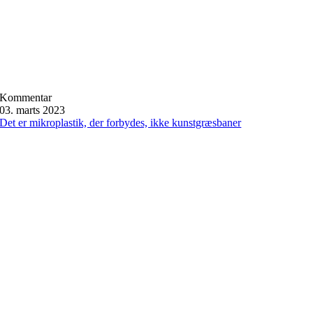
Kommentar
03. marts 2023
Det er mikroplastik, der forbydes, ikke kunstgræsbaner