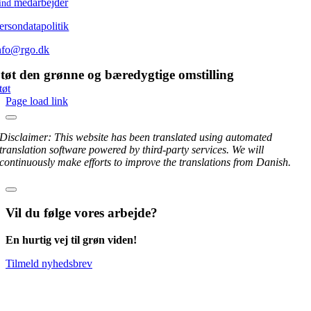
medarbejder
ind
ersondatapolitik
nfo@rgo.dk
tøt den grønne og bæredygtige omstilling
tøt
Page load link
Disclaimer: This website has been translated using automated
translation software powered by third-party services. We will
continuously make efforts to improve the translations from Danish.
Vil du følge vores arbejde?
En hurtig vej til grøn viden!
Tilmeld nyhedsbrev
Go
to