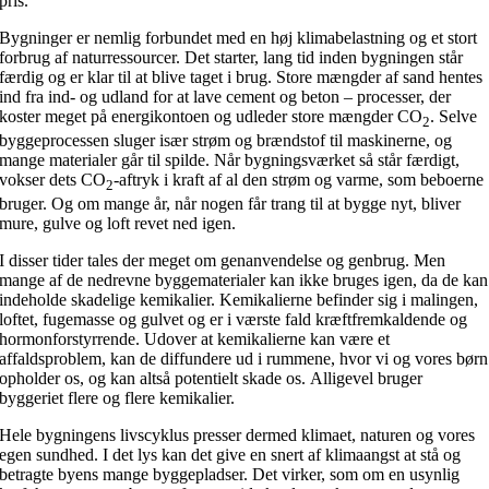
pris.
Bygninger er nemlig forbundet med en høj klimabelastning og et stort
forbrug af naturressourcer. Det starter, lang tid inden bygningen står
færdig og er klar til at blive taget i brug. Store mængder af sand hentes
ind fra ind- og udland for at lave cement og beton – processer, der
koster meget på energikontoen og udleder store mængder CO
. Selve
2
byggeprocessen sluger især strøm og brændstof til maskinerne, og
mange materialer går til spilde. Når bygningsværket så står færdigt,
vokser dets CO
-aftryk i kraft af al den strøm og varme, som beboerne
2
bruger. Og om mange år, når nogen får trang til at bygge nyt, bliver
mure, gulve og loft revet ned igen.
I disser tider tales der meget om genanvendelse og genbrug. Men
mange af de nedrevne byggematerialer kan ikke bruges igen, da de kan
indeholde skadelige kemikalier. Kemikalierne befinder sig i malingen,
loftet, fugemasse og gulvet og er i værste fald kræftfremkaldende og
hormonforstyrrende. Udover at kemikalierne kan være et
affaldsproblem, kan de diffundere ud i rummene, hvor vi og vores børn
opholder os, og kan altså potentielt skade os. Alligevel bruger
byggeriet flere og flere kemikalier.
Hele bygningens livscyklus presser dermed klimaet, naturen og vores
egen sundhed. I det lys kan det give en snert af klimaangst at stå og
betragte byens mange byggepladser. Det virker, som om en usynlig