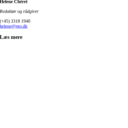
Helene Chéret
Redaktør og rådgiver
(+45) 3318 1940
helene@rgo.dk
Læs mere