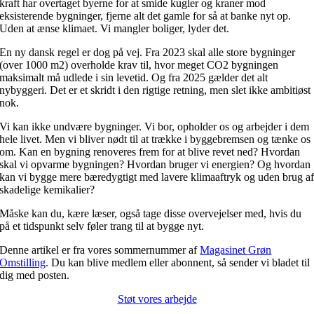
kraft har overtaget byerne for at smide kugler og kraner mod
eksisterende bygninger, fjerne alt det gamle for så at banke nyt op.
Uden at ænse klimaet. Vi mangler boliger, lyder det.
En ny dansk regel er dog på vej. Fra 2023 skal alle store bygninger
(over 1000 m2) overholde krav til, hvor meget CO2 bygningen
maksimalt må udlede i sin levetid. Og fra 2025 gælder det alt
nybyggeri. Det er et skridt i den rigtige retning, men slet ikke ambitiøst
nok.
Vi kan ikke undvære bygninger. Vi bor, opholder os og arbejder i dem
hele livet. Men vi bliver nødt til at trække i byggebremsen og tænke os
om. Kan en bygning renoveres frem for at blive revet ned? Hvordan
skal vi opvarme bygningen? Hvordan bruger vi energien? Og hvordan
kan vi bygge mere bæredygtigt med lavere klimaaftryk og uden brug a
skadelige kemikalier?
Måske kan du, kære læser, også tage disse overvejelser med, hvis du
på et tidspunkt selv føler trang til at bygge nyt.
Denne artikel er fra vores sommernummer af
Magasinet Grøn
Omstilling
. Du kan blive medlem eller abonnent, så sender vi bladet til
dig med posten.
Støt vores arbejde