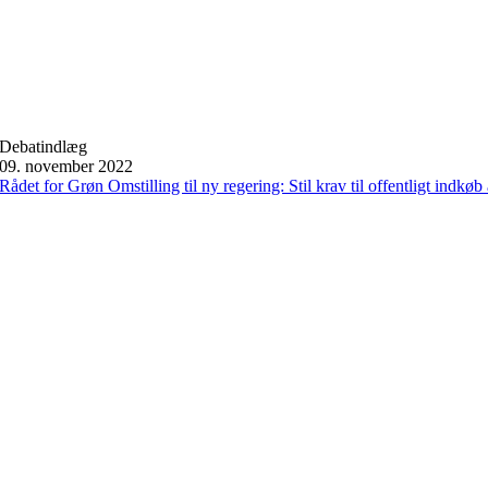
Debatindlæg
09. november 2022
Rådet for Grøn Omstilling til ny regering: Stil krav til offentligt indkø