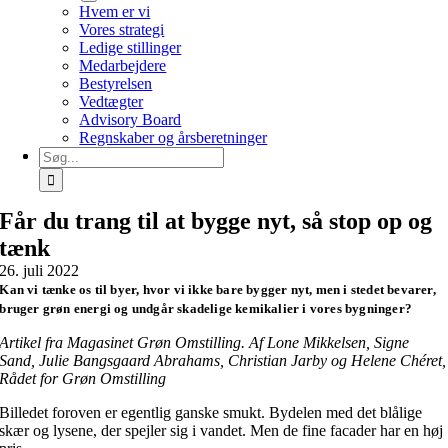
Hvem er vi
Vores strategi
Ledige stillinger
Medarbejdere
Bestyrelsen
Vedtægter
Advisory Board
Regnskaber og årsberetninger
Søg
efter:
Får du trang til at bygge nyt, så stop op og
tænk
26. juli 2022
Kan vi tænke os til byer, hvor vi ikke bare bygger nyt, men i stedet bevarer,
bruger grøn energi og undgår skadelige kemikalier i vores bygninger?
Artikel fra Magasinet Grøn Omstilling. Af Lone Mikkelsen, Signe
Sand, Julie Bangsgaard Abrahams, Christian Jarby og Helene Chéret,
Rådet for Grøn Omstilling
Billedet foroven er egentlig ganske smukt. Bydelen med det blålige
skær og lysene, der spejler sig i vandet. Men de fine facader har en høj