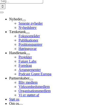
Søg
efter:
Toggle
Navigation
Nyheder
Seneste nyheder
Nyhedsbrev
Tænketank
Fokusområder
Publikationer
Positionspapirer
Høringssvar
Handletank
Projekter
Future Labs
Foredrag
Arrangementer
Podcast Grønt Europa
Partnerskaber
Bliv medlem
Virksomhedsmedlem
Organisationsmedlem
Vi er støttet af
Støt os
Om os