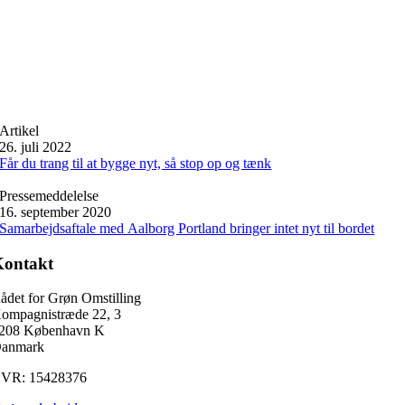
Artikel
26. juli 2022
Får du trang til at bygge nyt, så stop op og tænk
Pressemeddelelse
16. september 2020
Samarbejdsaftale med Aalborg Portland bringer intet nyt til bordet
Kontakt
ådet for Grøn Omstilling
ompagnistræde 22, 3
208 København K
anmark
VR: 15428376