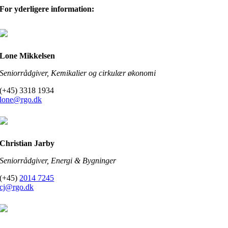
For yderligere information:
Lone Mikkelsen
Seniorrådgiver, Kemikalier og cirkulær økonomi
(+45) 3318 1934
lone@rgo.dk
Christian Jarby
Seniorrådgiver, Energi & Bygninger
(+45)
2014 7245
cj@rgo.dk