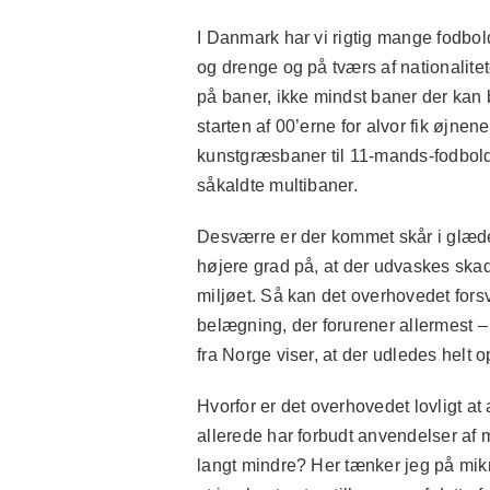
I Danmark har vi rigtig mange fodbo
og drenge og på tværs af nationalitet
på baner, ikke mindst baner der kan br
starten af 00’erne for alvor fik øjne
kunstgræsbaner til 11-mands-fodbol
såkaldte multibaner.
Desværre er der kommet skår i glæde
højere grad på, at der udvaskes skad
miljøet. Så kan det overhovedet for
belægning, der forurener allermest
fra Norge viser, at der udledes helt o
Hvorfor er det overhovedet lovligt
allerede har forbudt anvendelser af mi
langt mindre? Her tænker jeg på mikr