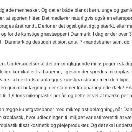
ldglade mennesker. Og det er både blandt børn, unge og gamle
er, at sporten hitter. Det medfører naturligvis også en efterspø
uges året rundt. Derfor er det også gået rigtig stærkt, efter m
ne op for de kunstige græstæpper i Danmark. I dag er der over 
d i Danmark og desuden et stort antal 7-mandsbaner samt de
n. Undersøgelser af det omkringliggende miljø peger i stadi
elige kemikalier fra banerne, ligesom der spredes mikroplasti
svares, at der fortsat anlægges kunstgræsbaner med den type
 – en gummi-belægning, der stammer fra oparbejdede dæk? Erf
p til 1,9 tons mikroplastik per år, og dette er vel at mærke per 
 at anlægge kunstgræsbaner med mikroplast-belægning, når Da
kroplastik, hvor udledningen til miljøet var estimeret til at væ
oplastik tilsat kosmetik og plejeprodukter. Og det skal unders