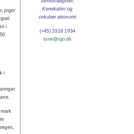
Seniorrådgiver,
Kemikalier og
, piger
cirkulær økonomi
rgsel
an i
(+45) 3318 1934
350
lone@rgo.dk
g
k i
aringer
bane.
nmark
re
treges,