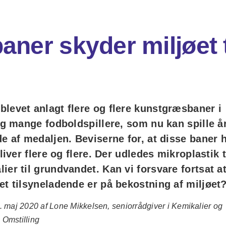
ner skyder miljøet t
levet anlagt flere og flere kunstgræsbaner i
ig mange fodboldspillere, som nu kan spille å
e af medaljen. Beviserne for, at disse baner 
liver flere og flere. Der udledes mikroplastik t
er til grundvandet. Kan vi forsvare fortsat a
et tilsyneladende er på bekostning af miljøet
. maj 2020 af Lone Mikkelsen, seniorrådgiver i Kemikalier og
 Omstilling