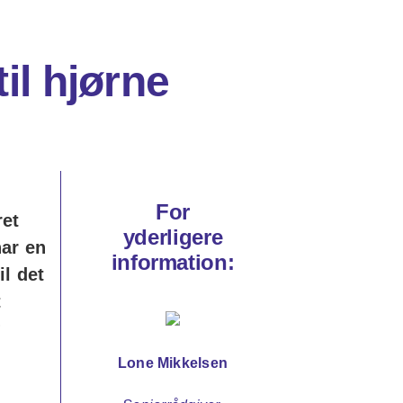
il hjørne
For
ret
yderligere
har en
information:
il det
t
?
Lone Mikkelsen