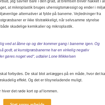
orbud, jeg savner bare i den grad, at bremsen bliver hakket i a
aget, at mikroplastik bruges uhensigtsmæssigt og ender i miljø
iljøvenlige alternativer at fylde på banerne. Vejledninger fra
stgræsbaner er ikke tilstrækkeligt, når selvsamme styrelse
 både skadelige kemikalier og mikroplastik.
ig ved at åbne op og der kommer gang i banerne igen. Og
 så godt, at kunstgræsbanerne har en virkelig negativ
 der gøres noget ved
“, udtaler Lone Mikkelsen
r skal forbydes. De skal blot anlægges på en måde, hvor det k
skadelig effekt. Og det er tilsyneladende muligt.
er hiver det røde kort op af lommen.
Støt vores arbejde