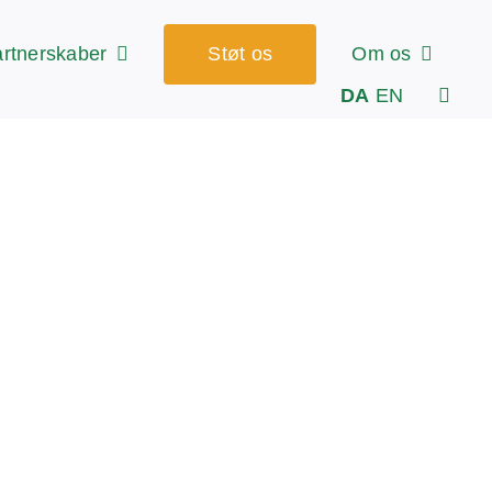
rtnerskaber
Støt os
Om os
DA
EN