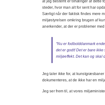
at jeg bestemt er tilhænger af dette f
steder, hvor man alt for sent har opd
Særligt når der faktisk findes mere m
miljøstyrelsen omkring brugen af kun
anerkender, at der er problemer med
“
Nu er fodbolddanmark endel
det er godt! Det er bare ikke
miljøeffekt. Det kan og skal
Jeg taler ikke for, at kunstgræsbane
dokumenteres, at de ikke har en miljø
Jeg ser frem til, at vores miljøminist