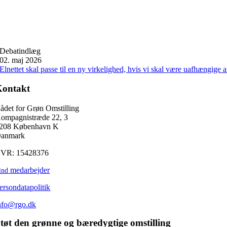
Debatindlæg
02. maj 2026
Elnettet skal passe til en ny virkelighed, hvis vi skal være uafhængige a
Kontakt
ådet for Grøn Omstilling
ompagnistræde 22, 3
208 København K
anmark
VR: 15428376
medarbejder
ind
ersondatapolitik
nfo@rgo.dk
tøt den grønne og bæredygtige omstilling