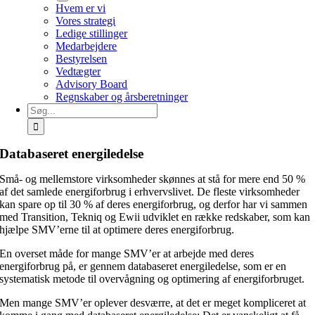
Hvem er vi
Vores strategi
Ledige stillinger
Medarbejdere
Bestyrelsen
Vedtægter
Advisory Board
Regnskaber og årsberetninger
Søg
efter:
Databaseret energiledelse
Små- og mellemstore virksomheder skønnes at stå for mere end 50 %
af det samlede energiforbrug i erhvervslivet. De fleste virksomheder
kan spare op til 30 % af deres energiforbrug, og derfor har vi sammen
med Transition, Tekniq og Ewii udviklet en række redskaber, som kan
hjælpe SMV’erne til at optimere deres energiforbrug.
En overset måde for mange SMV’er at arbejde med deres
energiforbrug på, er gennem databaseret energiledelse, som er en
systematisk metode til overvågning og optimering af energiforbruget.
Men mange SMV’er oplever desværre, at det er meget kompliceret at