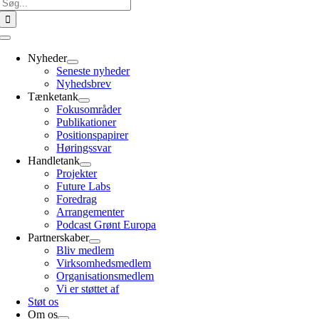
Søg
efter:
Toggle
Navigation
Nyheder
Seneste nyheder
Nyhedsbrev
Tænketank
Fokusområder
Publikationer
Positionspapirer
Høringssvar
Handletank
Projekter
Future Labs
Foredrag
Arrangementer
Podcast Grønt Europa
Partnerskaber
Bliv medlem
Virksomhedsmedlem
Organisationsmedlem
Vi er støttet af
Støt os
Om os