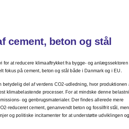
f cement, beton og stål
vi for at reducere klimaaftrykket fra bygge- og anlægssektoren
t fokus på cement, beton og stål både i Danmark og i EU.
n betydelig del af verdens CO2-udledning, hvor produktionen 
mest klimabelastende processer. For at mindske denne belastn
avemissions- og genbrugsmaterialer. Der findes allerede mere
CO2-reduceret cement, genanvendt beton og fossilfrit stål, me
njer og politiske incitamenter for at understøtte udviklingen o
.