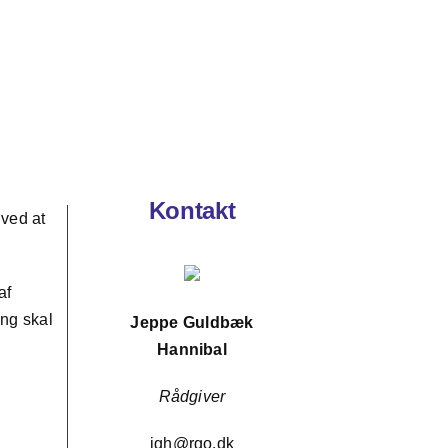
Kontakt
 ved at
af
ing skal
Jeppe Guldbæk
Hannibal
n
Rådgiver
g
jgh@rgo.dk