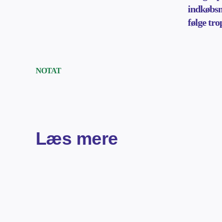
indkøbs
følge tro
NOTAT
Læs mere