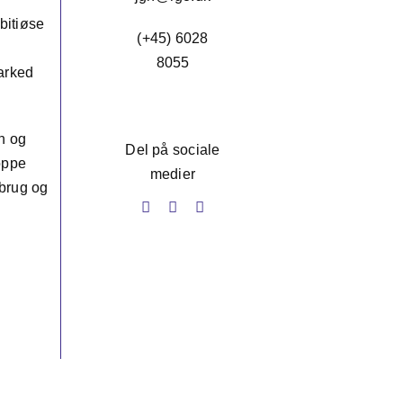
bitiøse
(+45)
6028
8055
marked
n og
Del på sociale
toppe
medier
nbrug og