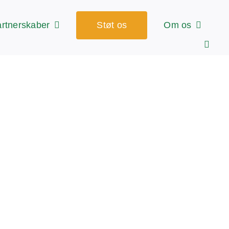
rtnerskaber
Støt os
Om os