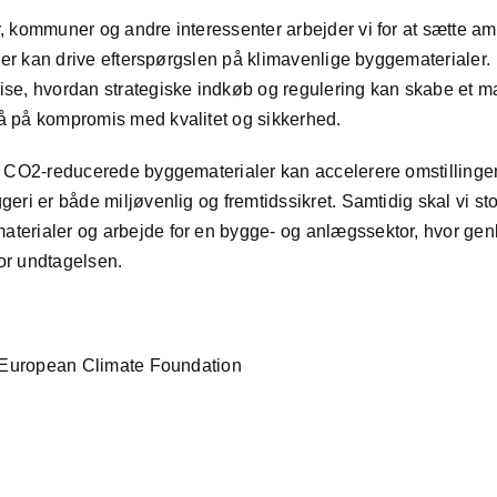
r, kommuner og andre interessenter arbejder vi for at sætte am
, der kan drive efterspørgslen på klimavenlige byggematerialer.
vise, hvordan strategiske indkøb og regulering kan skabe et 
gå på kompromis med kvalitet og sikkerhed.
for CO2-reducerede byggematerialer kan accelerere omstillinge
geri er både miljøvenlig og fremtidssikret. Samtidig skal vi s
aterialer og arbejde for en bygge- og anlægssektor, hvor ge
or undtagelsen.
af European Climate Foundation