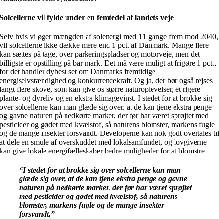
Solcellerne vil fylde under en femtedel af landets veje
Selv hvis vi øger mængden af solenergi med 11 gange frem mod 2040,
vil solcellerne ikke dække mere end 1 pct. af Danmark. Mange flere
kan sættes på tage, over parkeringspladser og motorveje, men det
billigste er opstilling på bar mark. Det må være muligt at frigøre 1 pct.,
for det handler dybest set om Danmarks fremtidige
energiselvstændighed og konkurrencekraft. Og ja, der bør også rejses
langt flere skove, som kan give os større naturoplevelser, et rigere
plante- og dyreliv og en ekstra klimagevinst. I stedet for at brokke sig
over solcellerne kan man glæde sig over, at de kan tjene ekstra penge
og gavne naturen på nedkørte marker, der før har været sprøjtet med
pesticider og gødet med kvælstof, så naturens blomster, markens fugle
og de mange insekter forsvandt. Developerne kan nok godt overtales ti
at dele en smule af overskuddet med lokalsamfundet, og lovgiverne
kan give lokale energifælleskaber bedre muligheder for at blomstre.
“I stedet for at brokke sig over solcellerne kan man
glæde sig over, at de kan tjene ekstra penge og gavne
naturen på nedkørte marker, der før har været sprøjtet
med pesticider og gødet med kvælstof, så naturens
blomster, markens fugle og de mange insekter
forsvandt.”