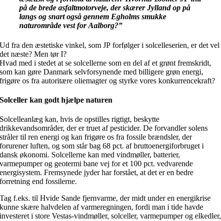
på de brede asfaltmotorveje, der skærer Jylland op på
langs og snart også gennem Egholms smukke
naturområde vest for Aalborg?”
Ud fra den æstetiske vinkel, som JP forfølger i solcelleserien, er det vel
det næste? Men tør I?
Hvad med i stedet at se solcellerne som en del af et grønt fremskridt,
som kan gøre Danmark selvforsynende med billigere grøn energi,
frigøre os fra autoritære oliemagter og styrke vores konkurrencekraft?
Solceller kan godt hjælpe naturen
Solcelleanlæg kan, hvis de opstilles rigtigt, beskytte
drikkevandsområder, der er truet af pesticider. De forvandler solens
stråler til ren energi og kan frigøre os fra fossile brændsler, der
forurener luften, og som står bag 68 pct. af bruttoenergiforbruget i
dansk økonomi. Solcellerne kan med vindmøller, batterier,
varmepumper og geotermi bane vej for et 100 pct. vedvarende
energisystem. Fremsynede jyder har forstået, at det er en bedre
forretning end fossilerne.
Tag f.eks. til Hvide Sande fjernvarme, der midt under en energikrise
kunne skære halvdelen af varmeregningen, fordi man i tide havde
investeret i store Vestas-vindmøller, solceller, varmepumper og elkedler