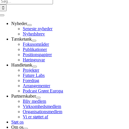
Søg
efter:
Toggle
Navigation
Nyheder
Seneste nyheder
Nyhedsbrev
Tænketank
Fokusområder
Publikationer
Positionspapirer
Høringssvar
Handletank
Projekter
Future Labs
Foredrag
Arrangementer
Podcast Grønt Europa
Partnerskaber
Bliv medlem
Virksomhedsmedlem
Organisationsmedlem
Vi er støttet af
Støt os
Om os