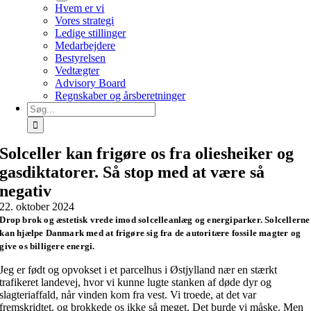
Hvem er vi
Vores strategi
Ledige stillinger
Medarbejdere
Bestyrelsen
Vedtægter
Advisory Board
Regnskaber og årsberetninger
Søg
efter:
Solceller kan frigøre os fra oliesheiker og
gasdiktatorer. Så stop med at være så
negativ
22. oktober 2024
Drop brok og æstetisk vrede imod solcelleanlæg og energiparker. Solcellerne
kan hjælpe Danmark med at frigøre sig fra de autoritære fossile magter og
give os billigere energi.
Jeg er født og opvokset i et parcelhus i Østjylland nær en stærkt
trafikeret landevej, hvor vi kunne lugte stanken af døde dyr og
slagteriaffald, når vinden kom fra vest. Vi troede, at det var
fremskridtet, og brokkede os ikke så meget. Det burde vi måske. Men