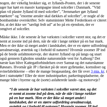
nogen, der virkelig brokker sig, er Jyllands-Posten, der i de seneste
uger har kørt en massiv kampagne imod solceller i Danmark. ”Vild
plan vil plastre Jylland til med solceller”, ”Jernmarker gør Jylland
mørkere” og ”enorme arealer skal dækkes af solceller”, er nogle af de
bombastiske overskrifter. Selv statsminister Mette Frederiksen er citeret
for, at det ikke ser ”særligt fedt ud” at bo på en ejendom, der er
omgivet af solceller.
Måske ikke. I de seneste år har væksten i solceller været stor, og det er
nemt at zoome ind på dem, når de står i lange rækker på en bar mark.
Men er der ikke så meget andet i landskabet, der er en større udfordrin
arealmæssigt, æstetisk og i forhold til naturen? Hvornår zoomer JP ind
på de brede asfaltmotorveje, der skærer Jylland op på langs og snart
også gennem Egholms smukke naturområde vest for Aalborg? Det
næste kan blive Kattegatforbindelsen over Samsø og det naturskønne
Røsnæs. Hvornår går JP i flæsket på de store gylletanke, kornsiloer og
svinefabrikkerne – eller de mange biogasanlæg, der får over
3 mia. kr
. 
året i statsstøtte? Eller de store industriparker, parkeringspladserne, de
mange biler i byerne og de (sorte) asfalterede lande- og motorveje?
“I de seneste år har væksten i solceller været stor, og det
er nemt at zoome ind på dem, når de står i lange rækker
på en bar mark. Men er der ikke så meget andet i
landskabet, der er en større udfordring arealmæssigt,
æstetisk og i forhold til naturen? Hvornår zoomer JP ind