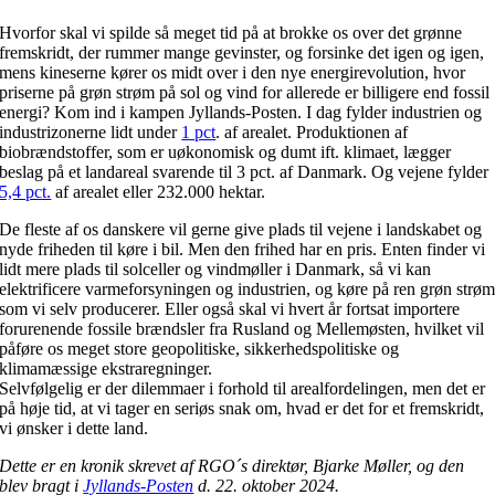
Hvorfor skal vi spilde så meget tid på at brokke os over det grønne
fremskridt, der rummer mange gevinster, og forsinke det igen og igen,
mens kineserne kører os midt over i den nye energirevolution, hvor
priserne på grøn strøm på sol og vind for allerede er billigere end fossil
energi? Kom ind i kampen Jyllands-Posten. I dag fylder industrien og
industrizonerne lidt under
1 pct
. af arealet. Produktionen af
biobrændstoffer, som er uøkonomisk og dumt ift. klimaet, lægger
beslag på et landareal svarende til 3 pct. af Danmark. Og vejene fylder
5,4 pct.
af arealet eller 232.000 hektar.
De fleste af os danskere vil gerne give plads til vejene i landskabet og
nyde friheden til køre i bil. Men den frihed har en pris. Enten finder vi
lidt mere plads til solceller og vindmøller i Danmark, så vi kan
elektrificere varmeforsyningen og industrien, og køre på ren grøn strø
som vi selv producerer. Eller også skal vi hvert år fortsat importere
forurenende fossile brændsler fra Rusland og Mellemøsten, hvilket vil
påføre os meget store geopolitiske, sikkerhedspolitiske og
klimamæssige ekstraregninger.
Selvfølgelig er der dilemmaer i forhold til arealfordelingen, men det er
på høje tid, at vi tager en seriøs snak om, hvad er det for et fremskridt,
vi ønsker i dette land.
Dette er en kronik skrevet af RGO´s direktør, Bjarke Møller, og den
blev bragt i
Jyllands-Posten
d. 22. oktober 2024.