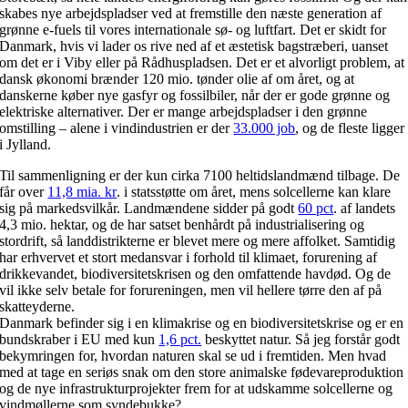
skabes nye arbejdspladser ved at fremstille den næste generation af
grønne e-fuels til vores internationale sø- og luftfart. Det er skidt for
Danmark, hvis vi lader os rive ned af et æstetisk bagstræberi, uanset
om det er i Viby eller på Rådhuspladsen. Det er et alvorligt problem, at
dansk økonomi brænder 120 mio. tønder olie af om året, og at
danskerne køber nye gasfyr og fossilbiler, når der er gode grønne og
elektriske alternativer. Der er mange arbejdspladser i den grønne
omstilling – alene i vindindustrien er der
33.000 job
, og de fleste ligger
i Jylland.
Til sammenligning er der kun cirka 7100 heltidslandmænd tilbage. De
får over
11,8 mia. kr
. i statsstøtte om året, mens solcellerne kan klare
sig på markedsvilkår. Landmændene sidder på godt
60 pct
. af landets
4,3 mio. hektar, og de har satset benhårdt på industrialisering og
stordrift, så landdistrikterne er blevet mere og mere affolket. Samtidig
har erhvervet et stort medansvar i forhold til klimaet, forurening af
drikkevandet, biodiversitetskrisen og den omfattende havdød. Og de
vil ikke selv betale for forureningen, men vil hellere tørre den af på
skatteyderne.
Danmark befinder sig i en klimakrise og en biodiversitetskrise og er en
bundskraber i EU med kun
1,6 pct.
beskyttet natur. Så jeg forstår godt
bekymringen for, hvordan naturen skal se ud i fremtiden. Men hvad
med at tage en seriøs snak om den store animalske fødevareproduktion
og de nye infrastrukturprojekter frem for at udskamme solcellerne og
vindmøllerne som syndebukke?