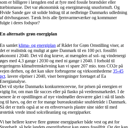
som er billigere i længden end at fyre med fossile brændsler eller
træbiomasse. Det var økonomisk og energimæssig snusfornuft. Og
Hvide Sande gav sit solide bidrag til at nedbringe Danmarks udledning
af drivhusgasser. Tænk hvis alle fjernvarmeværker og kommuner
fulgte i deres fodspor?
En alternativ grøn energiplan
En samlet
klima- og energiplan
af Rådet for Grøn Omstilling viser, at
det er realistisk og muligt at gøre Danmark til en 100 pct. fossilfri
økonomi i 2040. Det vil dog kræve, at mængden af sol- og vindenergi
øges med 4,3 gange i 2030 og med ni gange i 2040. I forhold til
regeringens klimafremskrivning kan vi spare 207 mio. tons CO2e på
vejen derhen, og det kan sikre forbrugerne og virksomhederne
35-45
pct
. lavere elpriser i 2040, viser beregninger foretaget af Ea
Energianalyse.
Det vil styrke Danmarks konkurrenceevne, for prisen på energien er
vigtig for, om man får succes eller på fiasko på verdensmarkedet. I de
senere år er opstillingen af nye vindmøller desværre gået i stå til lands
og til havs, og der er for mange bureaukratiske snubletråde i Danmark.
Så det er træls også at se en erhvervsavis plastre sine sider til med
æstetisk vrede imod solcelleanlæg og energiparker.
Vi bør hellere kræve flere grønne energiparker både vest og øst for
Storebælt, så hele landets energiforbrug kan gøres fossilfrit. Og der kan