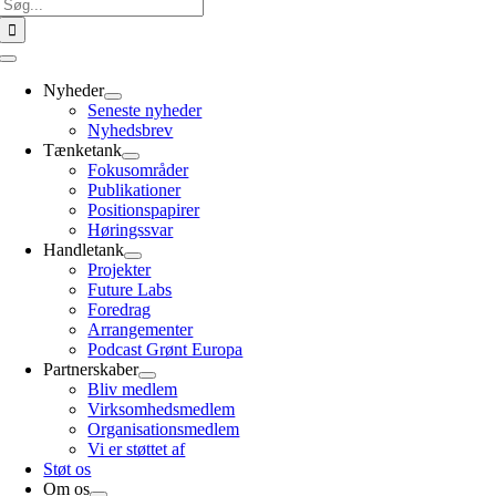
Søg
efter:
Toggle
Navigation
Nyheder
Seneste nyheder
Nyhedsbrev
Tænketank
Fokusområder
Publikationer
Positionspapirer
Høringssvar
Handletank
Projekter
Future Labs
Foredrag
Arrangementer
Podcast Grønt Europa
Partnerskaber
Bliv medlem
Virksomhedsmedlem
Organisationsmedlem
Vi er støttet af
Støt os
Om os