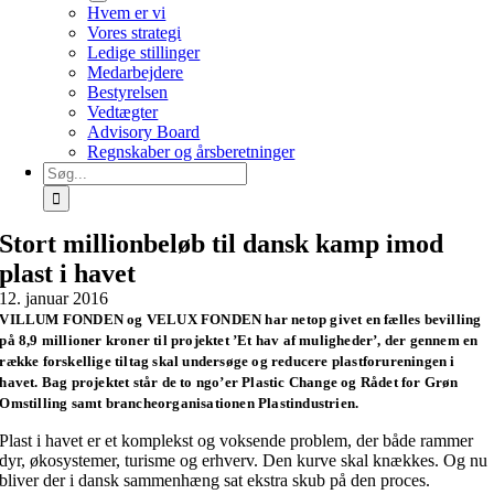
Hvem er vi
Vores strategi
Ledige stillinger
Medarbejdere
Bestyrelsen
Vedtægter
Advisory Board
Regnskaber og årsberetninger
Søg
efter:
Stort millionbeløb til dansk kamp imod
plast i havet
12. januar 2016
VILLUM FONDEN og VELUX FONDEN har netop givet en fælles bevilling
på 8,9 millioner kroner til projektet ’Et hav af muligheder’, der gennem en
række forskellige tiltag skal undersøge og reducere plastforureningen i
havet. Bag projektet står de to ngo’er Plastic Change og Rådet for Grøn
Omstilling samt brancheorganisationen Plastindustrien.
Plast i havet er et komplekst og voksende problem, der både rammer
dyr, økosystemer, turisme og erhverv. Den kurve skal knækkes. Og nu
bliver der i dansk sammenhæng sat ekstra skub på den proces.