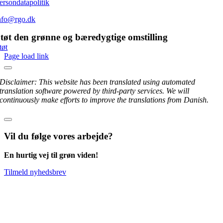
ersondatapolitik
nfo@rgo.dk
tøt den grønne og bæredygtige omstilling
tøt
Page load link
Disclaimer: This website has been translated using automated
translation software powered by third-party services. We will
continuously make efforts to improve the translations from Danish.
Vil du følge vores arbejde?
En hurtig vej til grøn viden!
Tilmeld nyhedsbrev
Go
to
Top