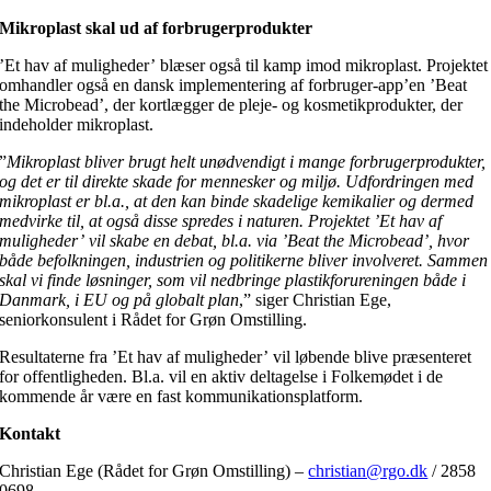
Mikroplast skal ud af forbrugerprodukter
’Et hav af muligheder’ blæser også til kamp imod mikroplast. Projektet
omhandler også en dansk implementering af forbruger-app’en ’Beat
the Microbead’, der kortlægger de pleje- og kosmetikprodukter, der
indeholder mikroplast.
”
Mikroplast bliver brugt helt unødvendigt i mange forbrugerprodukter,
og det er til direkte skade for mennesker og miljø. Udfordringen med
mikroplast er bl.a., at den kan binde skadelige kemikalier og dermed
medvirke til, at også disse spredes i naturen. Projektet ’Et hav af
muligheder’ vil skabe en debat, bl.a. via ’Beat the Microbead’, hvor
både befolkningen, industrien og politikerne bliver involveret. Sammen
skal vi finde løsninger, som vil nedbringe plastikforureningen både i
Danmark, i EU og på globalt plan
,” siger Christian Ege,
seniorkonsulent i Rådet for Grøn Omstilling.
Resultaterne fra ’Et hav af muligheder’ vil løbende blive præsenteret
for offentligheden. Bl.a. vil en aktiv deltagelse i Folkemødet i de
kommende år være en fast kommunikationsplatform.
Kontakt
Christian Ege (Rådet for Grøn Omstilling) –
christian@rgo.dk
/ 2858
0698