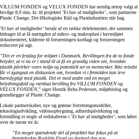
VILLUM FONDEN og VELUX FONDEN har nemlig netop valgt at
bevilge 8,9 mio. kr. til projektet ’Et hav af muligheder’, som partnerne
Plastic Change, Det Økologiske Råd og Plastindustrien står bag.
’Et hav af muligheder’ består af en række delelementer, der sammen
bidrager til at få mængden af mikro- og makroplast i havmiljøet
dokumenteret, kilderne til forureningen kortlagt og forureningen
reduceret på sigt.
”Det er en festdag for miljøet i Danmark. Bevillingen fra de to fonde
betyder, at vi nu er i stand til at få en grundig viden om, hvordan
plastik påvirker vores miljø og potentielt set os mennesker. Ikke mindst
får vi igangsat en diskussion om, hvordan vi i fremtiden kan leve
bæredygtigt med plastik. Det er med andre ord en meget
betydningsfuld og værdsat bevilling fra VILLUM FONDEN og
VELUX FONDEN,
” siger Henrik Beha Pedersen, miljøbiolog og
grundlægger af Plastic Change.
Lokale partnerskaber, nye og grønne forretningsmodeller,
teknologiudvikling, vidensopbygning, adfærdspåvirkning og
formidling er nogle af redskaberne i ’Et hav af muligheder’, som løber
over de næste tre år.
”En meget spændende del af projektet har fokus på at
fremtidssikre Roskilde Fjord og dermed den nye