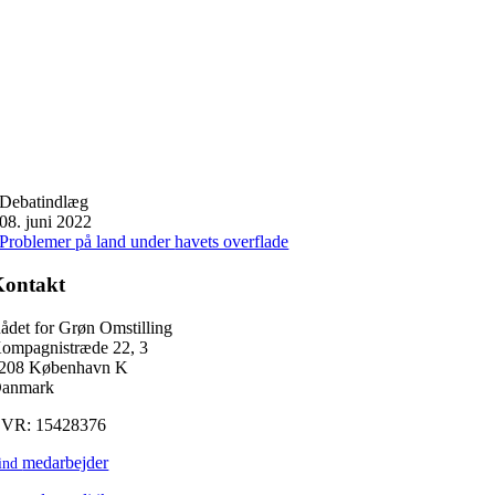
Debatindlæg
08. juni 2022
Problemer på land under havets overflade
Kontakt
ådet for Grøn Omstilling
ompagnistræde 22, 3
208 København K
anmark
VR: 15428376
medarbejder
ind