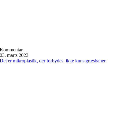
Kommentar
03. marts 2023
Det er mikroplastik, der forbydes, ikke kunstgræsbaner