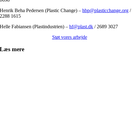
Henrik Beha Pedersen (Plastic Change) –
hbp@plasticchange.org
/
2288 1615
Helle Fabiansen (Plastindustrien) –
hf@plast.dk
/ 2689 3027
Støt vores arbejde
Læs mere