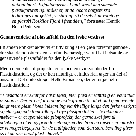
nationalpark, Skjoldungernes Land, imod den stigende
plastikforurening. Målet er, at de lokale borgere skal
inddrages i projektet fra start af, så de selv kan varetage
en plastfri Roskilde Fjord i fremtiden,”
fortsætter Henrik
Beha Pedersen.
Genanvendelse af plastaffald fra den jyske vestkyst
En anden konkret aktivitet er udvikling af en grøn forretningsmodel,
der skal demonstrere den samfunds-mæssige værdi i at indsamle og
genanvende plastaffaldet fra den jyske vestkyst.
Med i denne del af projektet er to medlemsvirksomheder fra
Plastindustrien, og det er helt naturligt, at industrien tager sin del af
ansvaret. Det understreger Helle Fabiansen, der er miljøchef i
Plastindustrien:
”Plastaffald er skidt for havmiljøet, men plast er samtidig en værdifuld
ressource. Der er derfor mange gode grunde til, at vi skal genanvende
langt mere plast. Vores indsamling via frivillige langs den jyske vestkyst
og efterfølgende fremstilling af nye plastprodukter – fx rekreative
møbler – er et spændende pilotprojekt, der gerne skal føre til
udviklingen af en ny grøn forretningsmodel. Som en ansvarlig industri
er vi meget begejstret for de muligheder, som den store bevilling giver
os i kampen imod plast i havet.”